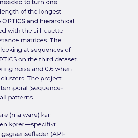
needed to turn one
length of the longest
e OPTICS and hierarchical
ted with the silhouette
istance matrices. The
 looking at sequences of
PTICS on the third dataset.
oring noise and 0.6 when
 clusters. The project
to temporal (sequence-
ll patterns.
are (malware) kan
den kører—specifikt
ngsgrænseflader (API-