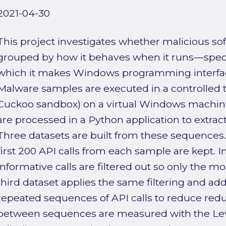
2021-04-30
This project investigates whether malicious so
grouped by how it behaves when it runs—specifi
which it makes Windows programming interface 
Malware samples are executed in a controlled 
Cuckoo sandbox) on a virtual Windows machine
are processed in a Python application to extra
Three datasets are built from these sequences. I
first 200 API calls from each sample are kept. I
informative calls are filtered out so only the m
third dataset applies the same filtering and add
repeated sequences of API calls to reduce red
between sequences are measured with the Lev