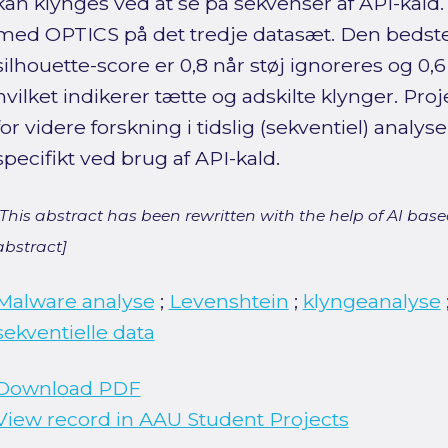
kan klynges ved at se på sekvenser af API-kald
med OPTICS på det tredje datasæt. Den bedst
silhouette-score er 0,8 når støj ignoreres og 0
hvilket indikerer tætte og adskilte klynger. Pro
for videre forskning i tidslig (sekventiel) analy
specifikt ved brug af API-kald.
[This abstract has been rewritten with the help of AI based
abstract]
Malware analyse
;
Levenshtein
;
klyngeanalyse
sekventielle data
Download PDF
View record in AAU Student Projects