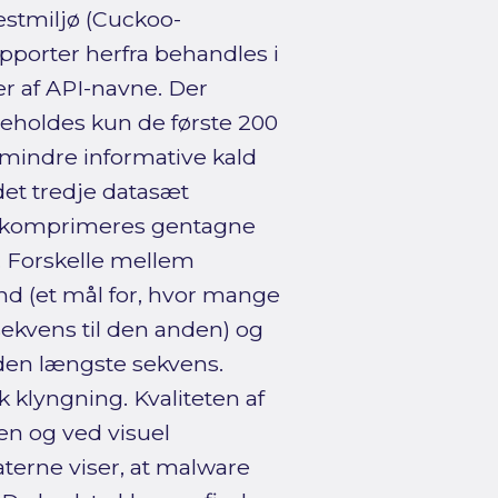
testmiljø (Cuckoo-
porter herfra behandles i
r af API-navne. Der
 beholdes kun de første 200
s mindre informative kald
det tredje datasæt
r komprimeres gentagne
. Forskelle mellem
d (et mål for, hvor mange
sekvens til den anden) og
den længste sekvens.
klyngning. Kvaliteten af
en og ved visuel
aterne viser, at malware