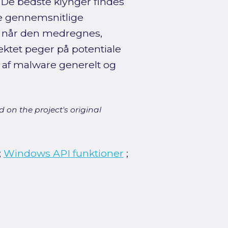
. De bedste klynger findes
e gennemsnitlige
,6 når den medregnes,
jektet peger på potentiale
se af malware generelt og
 on the project's original
;
Windows API funktioner
;