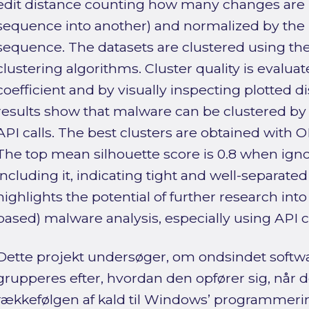
edit distance counting how many changes are 
sequence into another) and normalized by the 
sequence. The datasets are clustered using th
clustering algorithms. Cluster quality is evalua
coefficient and by visually inspecting plotted d
results show that malware can be clustered by
API calls. The best clusters are obtained with O
The top mean silhouette score is 0.8 when ign
including it, indicating tight and well-separated
highlights the potential of further research in
based) malware analysis, especially using API ca
Dette projekt undersøger, om ondsindet softw
grupperes efter, hvordan den opfører sig, når 
rækkefølgen af kald til Windows’ programmeri