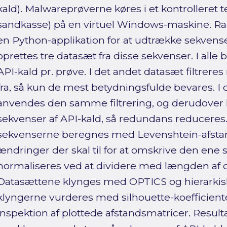
kald). Malwareprøverne køres i et kontrolleret 
sandkasse) på en virtuel Windows-maskine. Rap
en Python-applikation for at udtrække sekvense
oprettes tre datasæt fra disse sekvenser. I alle
API-kald pr. prøve. I det andet datasæt filtrere
fra, så kun de mest betydningsfulde bevares. I 
anvendes den samme filtrering, og derudove
sekvenser af API-kald, så redundans reduceres
sekvenserne beregnes med Levenshtein-afstan
ændringer der skal til for at omskrive den ene 
normaliseres ved at dividere med længden af 
Datasættene klynges med OPTICS og hierarkisk 
klyngerne vurderes med silhouette-koefficient
inspektion af plottede afstandsmatricer. Result