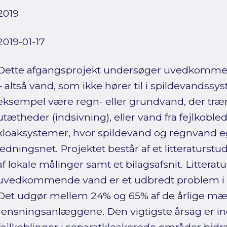
2019
2019-01-17
Dette afgangsprojekt undersøger uvedkommen
– altså vand, som ikke hører til i spildevandssy
eksempel være regn- eller grundvand, der tr
utætheder (indsivning), eller vand fra fejlkobled
kloaksystemer, hvor spildevand og regnvand egen
ledningsnet. Projektet består af et litteraturst
af lokale målinger samt et bilagsafsnit. Litteratu
uvedkommende vand er et udbredt problem i f
Det udgør mellem 24% og 65% af de årlige m
rensningsanlæggene. Den vigtigste årsag er i