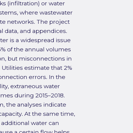
 (infiltration) or water
ystems, where wastewater
te networks. The project
cal data, and appendices.
ter is a widespread issue
65% of the annual volumes
ion, but misconnections in
 Utilities estimate that 2%
nnection errors. In the
lity, extraneous water
umes during 2015–2018.
, the analyses indicate
capacity. At the same time,
 additional water can
ause a certain flow helps