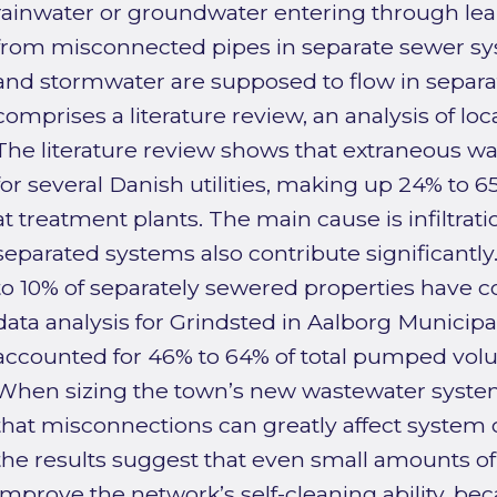
rainwater or groundwater entering through leaks
from misconnected pipes in separate sewer s
and stormwater are supposed to flow in separa
comprises a literature review, an analysis of lo
The literature review shows that extraneous wa
for several Danish utilities, making up 24% to 
at treatment plants. The main cause is infiltrat
separated systems also contribute significantly.
to 10% of separately sewered properties have co
data analysis for Grindsted in Aalborg Municipa
accounted for 46% to 64% of total pumped vol
When sizing the town’s new wastewater system
that misconnections can greatly affect system 
the results suggest that even small amounts of
improve the network’s self-cleaning ability, bec