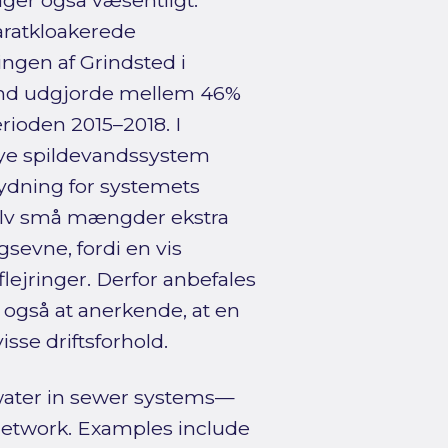
ager også væsentligt.
paratkloakerede
ingen af Grindsted i
nd udgjorde mellem 46%
ioden 2015–2018. I
ye spildevandssystem
etydning for systemets
 selv små mængder ekstra
sevne, fordi en vis
ejringer. Derfor anbefales
 også at anerkende, at en
se driftsforhold.
water in sewer systems—
network. Examples include