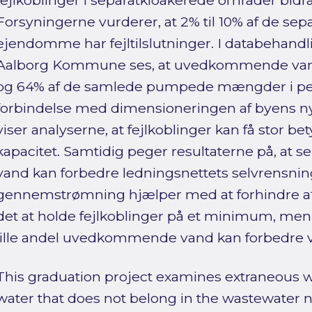
fejlkoblinger i separatkloakerede områder bidr
Forsyningerne vurderer, at 2% til 10% af de se
ejendomme har fejltilslutninger. I databehandl
Aalborg Kommune ses, at uvedkommende va
og 64% af de samlede pumpede mængder i per
forbindelse med dimensioneringen af byens n
viser analyserne, at fejlkoblinger kan få stor b
kapacitet. Samtidig peger resultaterne på, at
vand kan forbedre ledningsnettets selvrensning
gennemstrømning hjælper med at forhindre afl
det at holde fejlkoblinger på et minimum, men
lille andel uvedkommende vand kan forbedre vis
This graduation project examines extraneous 
water that does not belong in the wastewater 