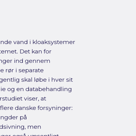
de vand i kloaksystemer
stemet. Det kan for
ænger ind gennem
e rør i separate
tlig skal løbe i hver sit
udie og en databehandling
rstudiet viser, at
lere danske forsyninger:
ængder på
ndsivning, men