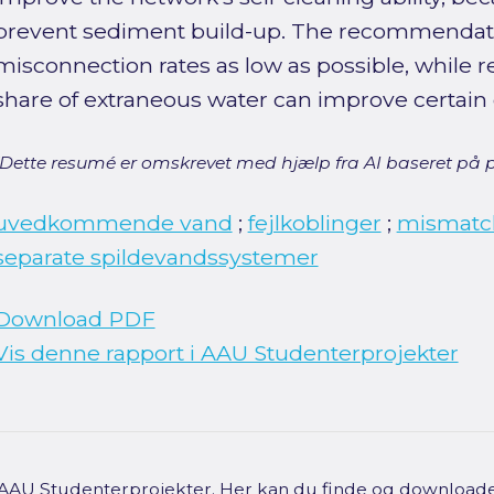
prevent sediment build-up. The recommendatio
misconnection rates as low as possible, while r
share of extraneous water can improve certain 
[Dette resumé er omskrevet med hjælp fra AI baseret på p
uvedkommende vand
;
fejlkoblinger
;
mismatc
separate spildevandssystemer
Download PDF
Vis denne rapport i AAU Studenterprojekter
f AAU Studenterprojekter. Her kan du finde og downloade 