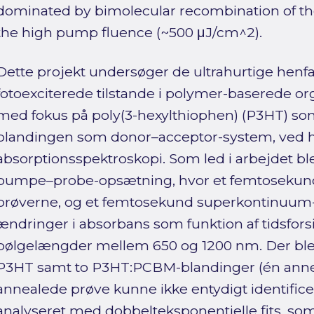
dominated by bimolecular recombination of the
the high pump fluence (~500 μJ/cm^2).
Dette projekt undersøger de ultrahurtige henfa
fotoexciterede tilstande i polymer-baserede or
med fokus på poly(3-hexylthiophen) (P3HT) 
blandingen som donor–acceptor-system, ved hj
absorptionsspektroskopi. Som led i arbejdet b
pumpe–probe-opsætning, hvor et femtosekund
prøverne, og et femtosekund superkontinuum
ændringer i absorbans som funktion af tidsfor
bølgelængder mellem 650 og 1200 nm. Der blev
P3HT samt to P3HT:PCBM-blandinger (én annea
annealede prøve kunne ikke entydigt identifice
analyseret med dobbelteksponentielle fits, som