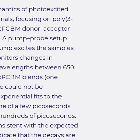
ynamics of photoexcited
ials, focusing on poly(3-
HT:PCBM donor–acceptor
py. A pump–probe setup
pump excites the samples
itors changes in
 wavelengths between 650
T:PCBM blends (one
e could not be
ponential fits to the
ime of a few picoseconds
hundreds of picoseconds.
nsistent with the expected
icate that the decays are