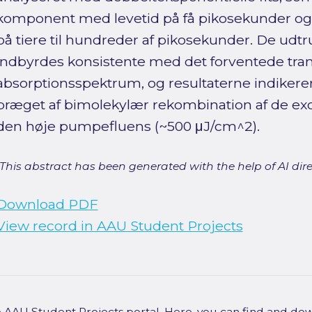
komponent med levetid på få pikosekunder 
på tiere til hundreder af pikosekunder. De udtr
indbyrdes konsistente med det forventede tra
absorptionsspektrum, og resultaterne indikerer
præget af bimolekylær rekombination af de exc
den høje pumpefluens (~500 μJ/cm^2).
[This abstract has been generated with the help of AI direct
Download PDF
View record in AAU Student Projects
he AAU Student Projects portal. Here, you can find and do