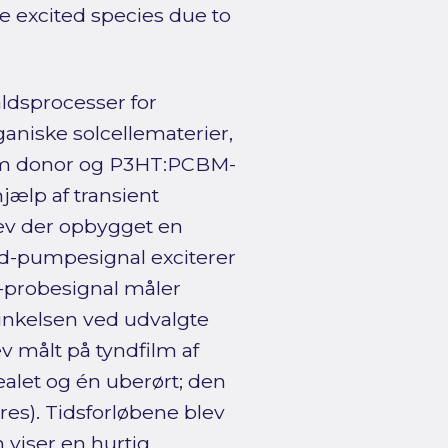
 excited species due to
ldsprocesser for
ganiske solcellematerier,
som donor og P3HT:PCBM-
ælp af transient
lev der opbygget en
-pumpesignal exciterer
-probesignal måler
sinkelsen ved udvalgte
 målt på tyndfilm af
let og én uberørt; den
res). Tidsforløbene blev
 viser en hurtig