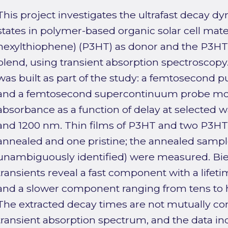
This project investigates the ultrafast decay d
states in polymer-based organic solar cell mater
hexylthiophene) (P3HT) as donor and the P3
blend, using transient absorption spectrosco
was built as part of the study: a femtosecond 
and a femtosecond supercontinuum probe mon
absorbance as a function of delay at selected
and 1200 nm. Thin films of P3HT and two P3H
annealed and one pristine; the annealed sampl
unambiguously identified) were measured. Biex
transients reveal a fast component with a lifet
and a slower component ranging from tens to 
The extracted decay times are not mutually co
transient absorption spectrum, and the data ind