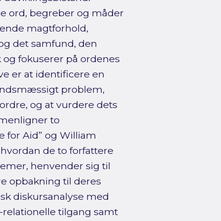
 de ord, begreber og måder
ende magtforhold,
 og det samfund, den
sk og fokuserer på ordenes
ve er at identificere en
mfundsmæssigt problem,
ordre, og at vurdere dets
menligner to
e for Aid” og William
hvordan de to forfattere
mer, henvender sig til
re opbakning til deres
tisk diskursanalyse med
relationelle tilgang samt