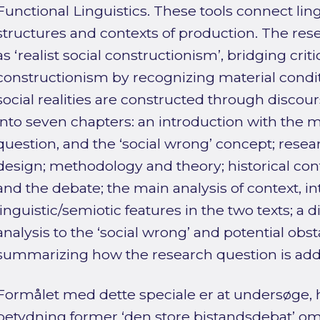
Functional Linguistics. These tools connect ling
structures and contexts of production. The res
as ‘realist social constructionism’, bridging crit
constructionism by recognizing material condi
social realities are constructed through discour
into seven chapters: an introduction with the m
question, and the ‘social wrong’ concept; rese
design; methodology and theory; historical co
and the debate; the main analysis of context, in
linguistic/semiotic features in the two texts; a 
analysis to the ‘social wrong’ and potential obs
summarizing how the research question is add
Formålet med dette speciale er at undersøge,
betydning former ‘den store bistandsdebat’ om