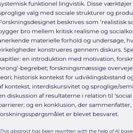
systemisk funktionel lingvistik. Disse værktøjer 
sproglige valg med sociale strukturer og produ
Forskningsdesignet beskrives som ‘realistisk so
bygger bro mellem kritisk realisme og socialk
anerkende materielle forhold og undersøge, hv
virkeligheder konstrueres gennem diskurs. Speci
kapitler: en introduktion med motivation, forsk
wrong’-begrebet; forskningsmæssige overveje
teori; historisk kontekst for udviklingsbistand
af kontekst, interdiskursivitet og sproglige/semi
en diskussion af resultaterne i relation til ‘soci
barrierer; og en konklusion, der sammenfatter
forskningsspørgsmålet er blevet besvaret.
[This abstract has been rewritten with the help of AI based