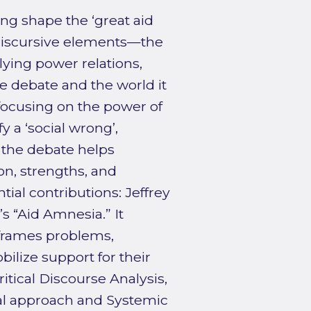
g shape the ‘great aid
 discursive elements—the
ying power relations,
he debate and the world it
 focusing on the power of
fy a ‘social wrong’,
t the debate helps
on, strengths, and
ial contributions: Jeffrey
s “Aid Amnesia.” It
frames problems,
ilize support for their
itical Discourse Analysis,
nal approach and Systemic