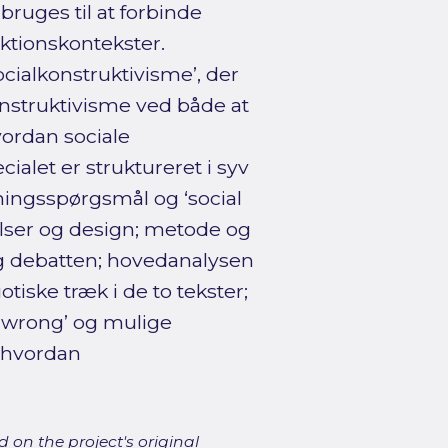
bruges til at forbinde
ktionskontekster.
cialkonstruktivisme’, der
onstruktivisme ved både at
ordan sociale
alet er struktureret i syv
ningsspørgsmål og ‘social
lser og design; metode og
 og debatten; hovedanalysen
otiske træk i de to tekster;
al wrong’ og mulige
, hvordan
 on the project's original