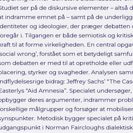
Studiet ser på de diskursive elementer – altså
at indramme emnet på – samt på de underligg
identiteter og ideologier, der præger debatten
foregår i. Tilgangen er både semiotisk og kriti
kraft til at forme virkeligheden. En central opga
‘social wrong’, forstået som et betydeligt sa
som debatten er med til at opretholde eller udf
placering, styrker og svagheder. Analysen sam
indflydelsesrige bidrag: Jeffrey Sachs’ “The Cas
Easterlys “Aid Amnesia”. Specialet undersøger, 
opbygger deres argumenter, indrammer proble
forskellige målgrupper og forsøger at mobilise
synspunkter. Metodisk bygger specialet på kri
udgangspunkt i Norman Faircloughs dialektisk-