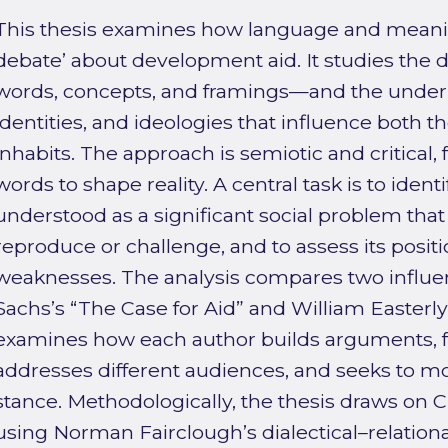
This thesis examines how language and meanin
debate’ about development aid. It studies the
words, concepts, and framings—and the underl
identities, and ideologies that influence both t
inhabits. The approach is semiotic and critical,
words to shape reality. A central task is to identi
understood as a significant social problem tha
reproduce or challenge, and to assess its positi
weaknesses. The analysis compares two influent
Sachs’s “The Case for Aid” and William Easterly’
examines how each author builds arguments, 
addresses different audiences, and seeks to mob
stance. Methodologically, the thesis draws on Cr
using Norman Fairclough’s dialectical–relatio