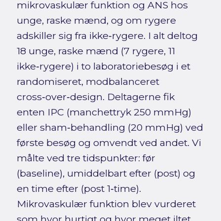
mikrovaskulær funktion og ANS hos
unge, raske mænd, og om rygere
adskiller sig fra ikke‑rygere. I alt deltog
18 unge, raske mænd (7 rygere, 11
ikke‑rygere) i to laboratoriebesøg i et
randomiseret, modbalanceret
cross‑over‑design. Deltagerne fik
enten IPC (manchettryk 250 mmHg)
eller sham‑behandling (20 mmHg) ved
første besøg og omvendt ved andet. Vi
målte ved tre tidspunkter: før
(baseline), umiddelbart efter (post) og
en time efter (post 1‑time).
Mikrovaskulær funktion blev vurderet
som hvor hurtigt og hvor meget iltet