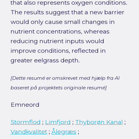
that also represents oxygen conditions.
The results suggest that a new barrier
would only cause small changes in
nutrient concentrations, whereas
reducing nutrient inputs would
improve conditions, reflected in
greater eelgrass depth.
[Dette resumé er omskrevet med hjælp fra AI
baseret på projektets originale resumé]
Emneord
Stormflod
;
Limfjord
;
Thyborøn Kanal
;
Vandkvalitet
;
Ålegræs
;