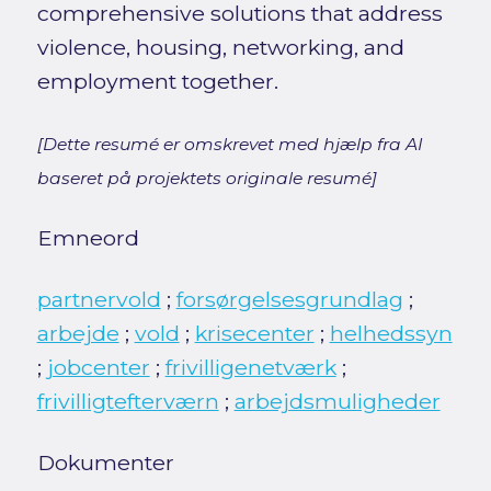
comprehensive solutions that address
violence, housing, networking, and
employment together.
[Dette resumé er omskrevet med hjælp fra AI
baseret på projektets originale resumé]
Emneord
partnervold
;
forsørgelsesgrundlag
;
arbejde
;
vold
;
krisecenter
;
helhedssyn
;
jobcenter
;
frivilligenetværk
;
frivilligtefterværn
;
arbejdsmuligheder
Dokumenter