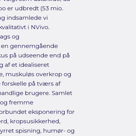
po er udbredt (53 mio.
ang indsamlede vi
alitativt i NVivo.
tags og
på en gennemgående
fokus på udseende end på
 af et idealiseret
e, muskuløs overkrop og
orskelle på tværs af
 mandlige brugere. Samlet
d og fremme
forbundet eksponering for
d, kropsusikkerhed,
yrret spisning, humør- og