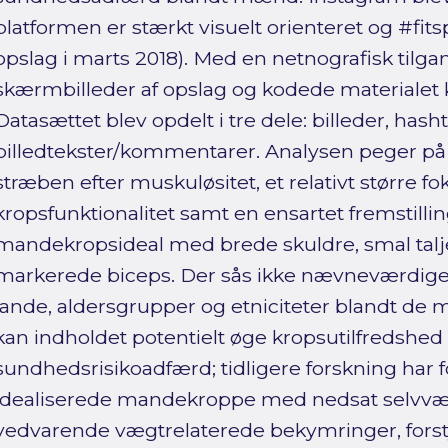
platformen er stærkt visuelt orienteret og #fits
opslag i marts 2018). Med en netnografisk tilg
skærmbilleder af opslag og kodede materialet kv
Datasættet blev opdelt i tre dele: billeder, hash
billedtekster/kommentarer. Analysen peger 
stræben efter muskuløsitet, et relativt større 
kropsfunktionalitet samt en ensartet fremstilling
mandekropsideal med brede skuldre, smal talj
markerede biceps. Der sås ikke nævneværdige f
lande, aldersgrupper og etniciteter blandt de
kan indholdet potentielt øge kropsutilfredshe
sundhedsrisikoadfærd; tidligere forskning har 
idealiserede mandekroppe med nedsat selvvær
vedvarende vægtrelaterede bekymringer, forst