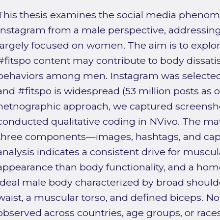
This thesis examines the social media phenom
Instagram from a male perspective, addressing 
largely focused on women. The aim is to expl
#fitspo content may contribute to body dissatis
behaviors among men. Instagram was selected b
and #fitspo is widespread (53 million posts as o
netnographic approach, we captured screensho
conducted qualitative coding in NVivo. The mat
three components—images, hashtags, and ca
analysis indicates a consistent drive for muscu
appearance than body functionality, and a hom
ideal male body characterized by broad should
waist, a muscular torso, and defined biceps. N
observed across countries, age groups, or rac