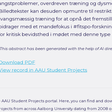
angstproblemer, overdreven træning og dysm
Billedtekster kan desuden opmuntre til restrikt
tvangsmæssig træning for at opnå det fremstill
bidrager med et mandefokus i #fitspo-forskni
for kritisk bevidsthed i mødet med denne type 
[This abstract has been generated with the help of AI direct
Download PDF
View record in AAU Student Projects
he AAU Student Projects portal. Here, you can find and do
rojects from across Aalborg University dating from 2008 