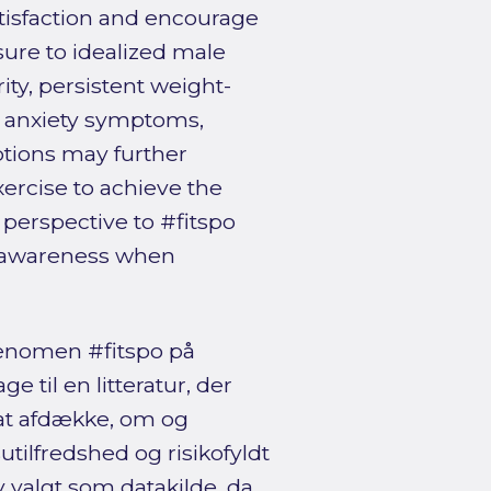
tisfaction and encourage
sure to idealized male
ty, persistent weight-
d anxiety symptoms,
ptions may further
ercise to achieve the
 perspective to #fitspo
l awareness when
fænomen #fitspo på
e til en litteratur, der
 at afdække, om og
tilfredshed og risikofyldt
valgt som datakilde, da