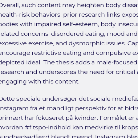
Overall, such content may heighten body dissa
health-risk behaviors; prior research links expo
bodies with impaired self-esteem, body insecuri
related concerns, disordered eating, mood an
excessive exercise, and dysmorphic issues. Ca
encourage restrictive eating and compulsive ex
depicted ideal. The thesis adds a male-focused
research and underscores the need for critica
engaging with this content.
Dette speciale undersøger det sociale medie
Instagram fra et mandligt perspektiv for at bidrag
primært har fokuseret på kvinder. Formålet er
hvordan #fitspo-indhold kan medvirke til kropsu
sundhedsadfærd blandt mænd. Instagram blev 