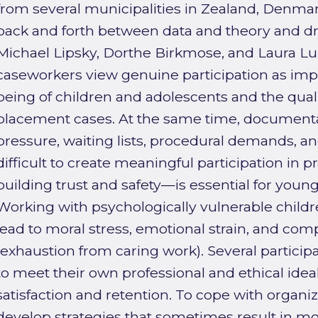
from several municipalities in Zealand, Denma
back and forth between data and theory and d
Michael Lipsky, Dorthe Birkmose, and Laura Lu
caseworkers view genuine participation as impo
being of children and adolescents and the quali
placement cases. At the same time, document
pressure, waiting lists, procedural demands, and
difficult to create meaningful participation in 
building trust and safety—is essential for young
Working with psychologically vulnerable child
lead to moral stress, emotional strain, and com
(exhaustion from caring work). Several partici
to meet their own professional and ethical ideal
satisfaction and retention. To cope with organi
develop strategies that sometimes result in m