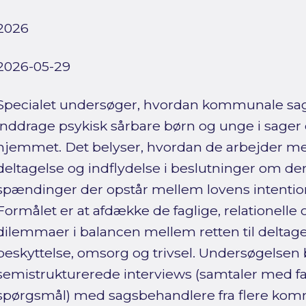
2026
2026-05-29
Specialet undersøger, hvordan kommunale sag
inddrage psykisk sårbare børn og unge i sager
hjemmet. Det belyser, hvordan de arbejder m
deltagelse og indflydelse i beslutninger om dere
spændinger der opstår mellem lovens intentio
Formålet er at afdække de faglige, relationelle 
dilemmaer i balancen mellem retten til deltage
beskyttelse, omsorg og trivsel. Undersøgelsen b
semistrukturerede interviews (samtaler med f
spørgsmål) med sagsbehandlere fra flere kom