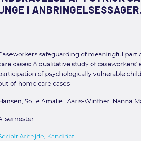
UNGE I ANBRINGELSESSAGER
Caseworkers safeguarding of meaningful partic
care cases: A qualitative study of caseworkers’
participation of psychologically vulnerable chi
out-of-home care cases
Hansen, Sofie Amalie
;
Aaris-Winther, Nanna M
4. semester
Socialt Arbejde, Kandidat