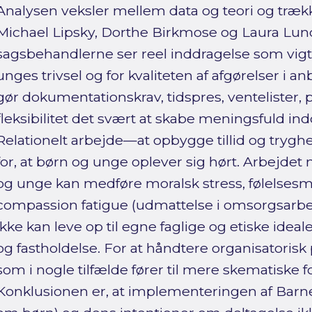
Analysen veksler mellem data og teori og trækk
Michael Lipsky, Dorthe Birkmose og Laura Lundy
sagsbehandlerne ser reel inddragelse som vigt
unges trivsel og for kvaliteten af afgørelser i 
gør dokumentationskrav, tidspres, ventelister,
fleksibilitet det svært at skabe meningsfuld indd
Relationelt arbejde—at opbygge tillid og try
for, at børn og unge oplever sig hørt. Arbejdet
og unge kan medføre moralsk stress, følelses
compassion fatigue (udmattelse i omsorgsarbejd
ikke kan leve op til egne faglige og etiske idealer
og fastholdelse. For at håndtere organisatorisk 
som i nogle tilfælde fører til mere skematiske f
Konklusionen er, at implementeringen af Barne