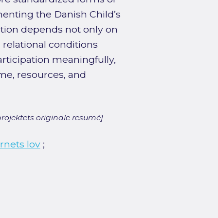
menting the Danish Child’s
pation depends not only on
d relational conditions
rticipation meaningfully,
me, resources, and
rojektets originale resumé]
rnets lov
;