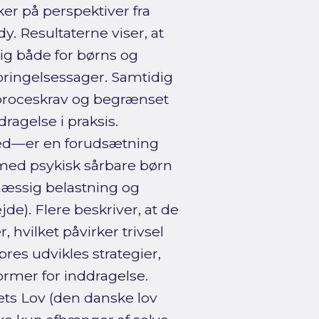
er på perspektiver fra
. Resultaterne viser, at
ig både for børns og
anbringelsessager. Samtidig
 proceskrav og begrænset
ragelse i praksis.
ghed—er en forudsætning
 med psykisk sårbare børn
mæssig belastning og
e). Flere beskriver, at de
, hvilket påvirker trivsel
pres udvikles strategier,
ormer for inddragelse.
ts Lov (den danske lov