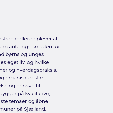
sbehandlere oplever at
 om anbringelse uden for
ed børns og unges
s eget liv, og hvilke
ner og hverdagspraksis.
og organisatoriske
lse og hensyn til
ygger på kvalitative,
aste temaer og åbne
muner på Sjælland.