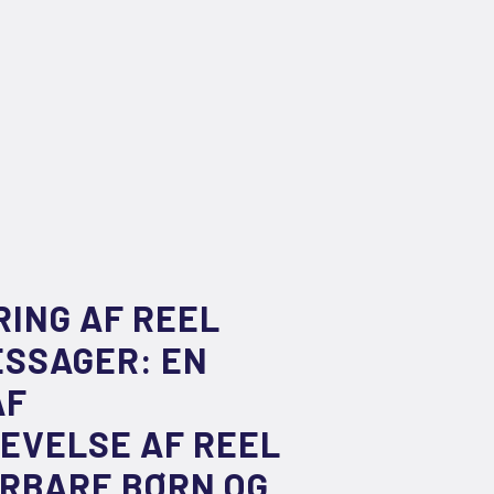
ING AF REEL
ESSAGER: EN
AF
EVELSE AF REEL
ÅRBARE BØRN OG