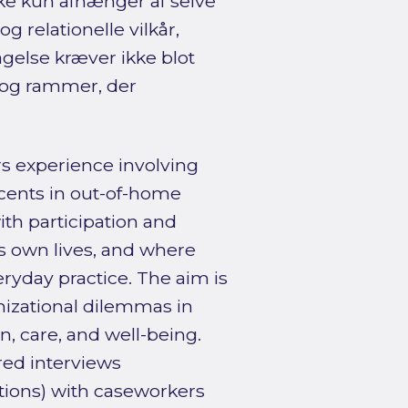
ke kun afhænger af selve
 relationelle vilkår,
agelse kræver ikke blot
r og rammer, der
s experience involving
scents in out-of-home
th participation and
s own lives, and where
ryday practice. The aim is
anizational dilemmas in
n, care, and well-being.
red interviews
tions) with caseworkers