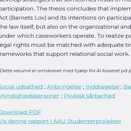
participation. The thesis concludes that imple
Act (Barnets Lov) and its intentions on partici
the law itself, but also on the organizational an
under which caseworkers operate. To realize pa
legal rights must be matched with adequate ti
frameworks that support relational social work.
[Dette resumé er omskrevet med hjælp fra AI baseret på p
Social udsathed
;
Anbringelse
;
Inddragelse
;
Ba
Myndighedspersoner
;
Psykisk sårbarhed
Download PDF
Vis denne rapport i AAU Studenterprojekter