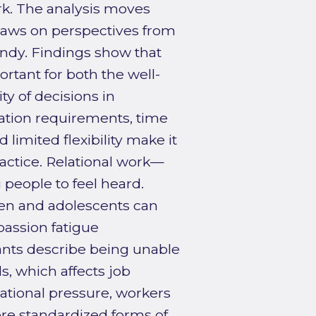
rk. The analysis moves
raws on perspectives from
ndy. Findings show that
rtant for both the well-
ty of decisions in
ation requirements, time
 limited flexibility make it
practice. Relational work—
 people to feel heard.
ren and adolescents can
passion fatigue
pants describe being unable
s, which affects job
zational pressure, workers
ore standardized forms of