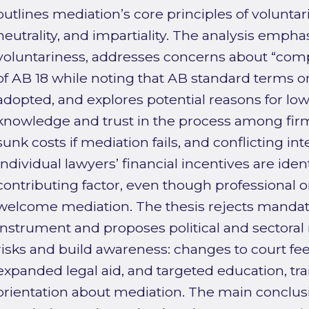
outlines mediation’s core principles of voluntari
neutrality, and impartiality. The analysis emphas
voluntariness, addresses concerns about “comp
of AB 18 while noting that AB standard terms onl
adopted, and explores potential reasons for low
knowledge and trust in the process among firms
sunk costs if mediation fails, and conflicting int
Individual lawyers’ financial incentives are iden
contributing factor, even though professional o
welcome mediation. The thesis rejects mandato
instrument and proposes political and sectora
risks and build awareness: changes to court fee
expanded legal aid, and targeted education, tra
orientation about mediation. The main conclusio