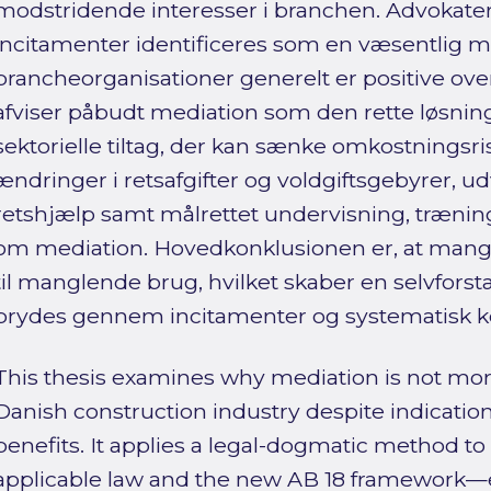
modstridende interesser i branchen. Advokate
incitamenter identificeres som en væsentlig m
brancheorganisationer generelt er positive over
afviser påbudt mediation som den rette løsning 
sektorielle tiltag, der kan sænke omkostningsr
ændringer i retsafgifter og voldgiftsgebyrer, ud
retshjælp samt målrettet undervisning, træning
om mediation. Hovedkonklusionen er, at mangle
til manglende brug, hvilket skaber en selvfors
brydes gennem incitamenter og systematisk
This thesis examines why mediation is not mor
Danish construction industry despite indication
benefits. It applies a legal-dogmatic method t
applicable law and the new AB 18 framework—