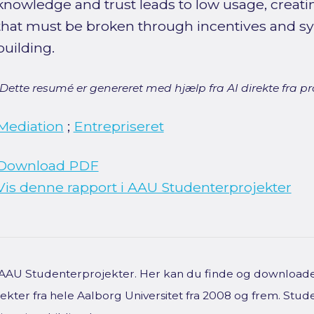
knowledge and trust leads to low usage, creatin
that must be broken through incentives and sy
building.
[Dette resumé er genereret med hjælp fra AI direkte fra pro
Mediation
;
Entrepriseret
Download PDF
Vis denne rapport i AAU Studenterprojekter
f AAU Studenterprojekter. Her kan du finde og downloade 
kter fra hele Aalborg Universitet fra 2008 og frem. Stud