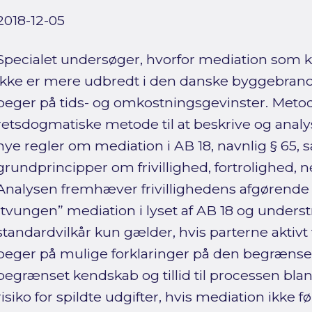
2018-12-05
Specialet undersøger, hvorfor mediation som 
ikke er mere udbredt i den danske byggebranc
peger på tids- og omkostningsgevinster. Meto
retsdogmatiske metode til at beskrive og anal
nye regler om mediation i AB 18, navnlig § 65,
grundprincipper om frivillighed, fortrolighed, n
Analysen fremhæver frivillighedens afgørende be
“tvungen” mediation i lyset af AB 18 og underst
standardvilkår kun gælder, hvis parterne aktiv
peger på mulige forklaringer på den begræns
begrænset kendskab og tillid til processen bla
risiko for spildte udgifter, hvis mediation ikke før