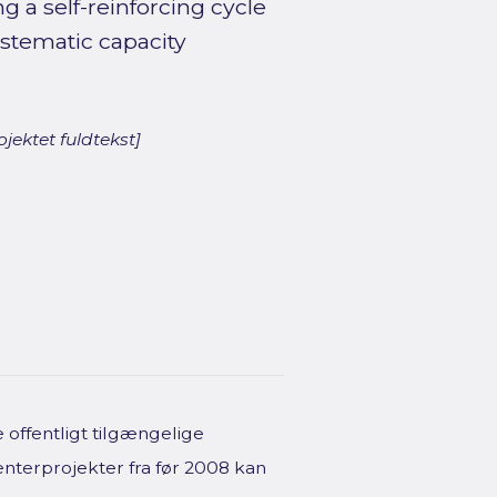
g a self-reinforcing cycle
stematic capacity
jektet fuldtekst]
offentligt tilgængelige
enterprojekter fra før 2008 kan