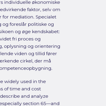
rs individuelle økonomiske
edvirkende faktor, selv om
 for mediation. Specialet
og foreslår politiske og
isikoen og øge kendskabet:
videt fri proces og
, oplysning og orientering
nde viden og tillid fører
tærkende cirkel, der må
 kompetenceopbygning.
e widely used in the
s of time and cost
o describe and analyze
especially section 65—and