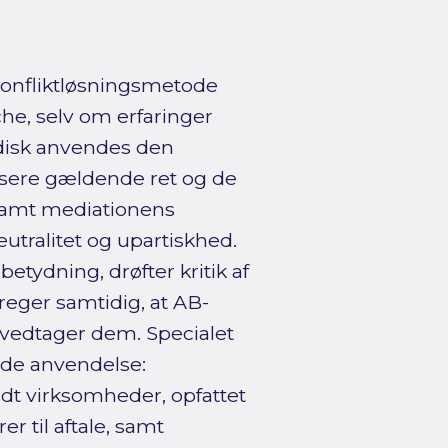
konfliktløsningsmetode
he, selv om erfaringer
disk anvendes den
ysere gældende ret og de
 samt mediationens
eutralitet og upartiskhed.
tydning, drøfter kritik af
reger samtidig, at AB-
t vedtager dem. Specialet
ede anvendelse:
ndt virksomheder, opfattet
er til aftale, samt