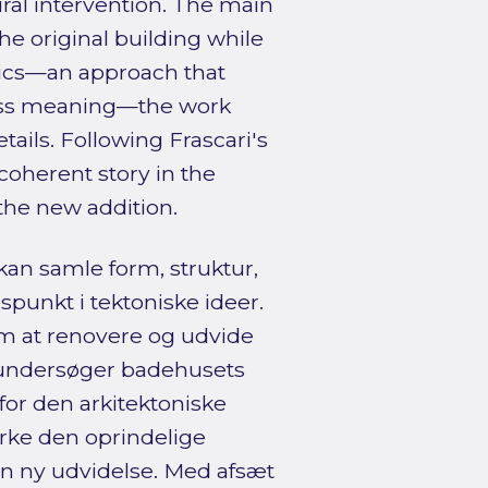
tural intervention. The main
he original building while
nics—an approach that
ress meaning—the work
tails. Following Frascari's
 coherent story in the
the new addition.
kan samle form, struktur,
punkt i tektoniske ideer.
m at renovere og udvide
et undersøger badehusets
 for den arkitektoniske
ærke den oprindelige
en ny udvidelse. Med afsæt