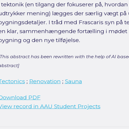
i tektonik (en tilgang der fokuserer på, hvordan
udtrykker mening) lægges der særlig vægt på
bygningsdetaljer. I tråd med Frascaris syn på te
en klar, sammenhængende fortælling i mødet
bygning og den nye tilføjelse.
[This abstract has been rewritten with the help of AI based
abstract]
Tectonics
;
Renovation
;
Sauna
Download PDF
View record in AAU Student Projects