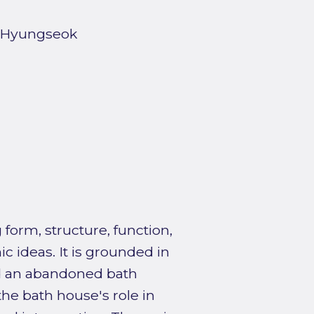
 Hyungseok
form, structure, function,
c ideas. It is grounded in
nd an abandoned bath
the bath house's role in