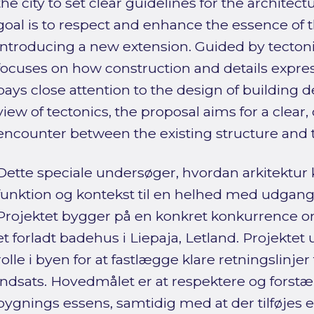
the city to set clear guidelines for the architec
goal is to respect and enhance the essence of t
introducing a new extension. Guided by tecto
focuses on how construction and details exp
pays close attention to the design of building de
view of tectonics, the proposal aims for a clear,
encounter between the existing structure and 
Dette speciale undersøger, hvordan arkitektur 
funktion og kontekst til en helhed med udgangs
Projektet bygger på en konkret konkurrence o
et forladt badehus i Liepaja, Letland. Projekt
rolle i byen for at fastlægge klare retningslinjer
indsats. Hovedmålet er at respektere og forst
bygnings essens, samtidig med at der tilføjes 