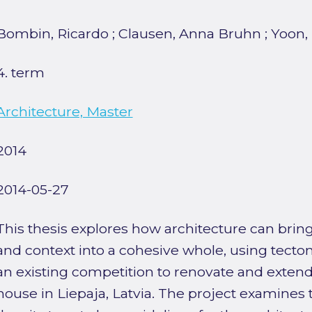
Bombin, Ricardo
;
Clausen, Anna Bruhn
;
Yoon,
4. term
Architecture, Master
2014
2014-05-27
This thesis explores how architecture can bring 
and context into a cohesive whole, using tectoni
an existing competition to renovate and exte
house in Liepaja, Latvia. The project examines 