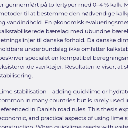
er gennemført på to lertyper med 0–4 % kalk. Må
metoder til at bestemme den nødvendige kalkpro
og vandindhold. En økonomisk evalueringsmet
kalkstabiliserede bærelag med ubundne bærelag
retningslinjer til danske forhold. Da danske d
holdbare underbundslag ikke omfatter kalkstabi
beskriver specialet en kompatibel beregnings
eksisterende værktøjer. Resultaterne viser, at s
stabilisering.
Lime stabilisation—adding quicklime or hydrate
common in many countries but is rarely used 
referenced in Danish road rules. This thesis exp
economic, and practical aspects of using lime st
construction. When quicklime reacts with wate