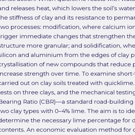
and releases heat, which lowers the soil’s wate
the stiffness of clay and its resistance to per
two processes: modification, where calcium io
trigger immediate changes that strengthen the
structure more granular; and solidification, wh
silicon and aluminium from the edges of clay pl
crystallisation of new compounds that reduce pl
increase strength over time. To examine short-
carried out on clay soils treated with quickli
tests on three clays, and the mechanical testing
Bearing Ratio (CBR)—a standard road-buildin
two clay types with 0–4% lime. The aim is to ide
determine the necessary lime percentage for di
contents. An economic evaluation method for 