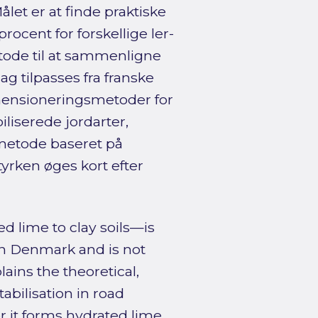
let er at finde praktiske
cent for forskellige ler-
ode til at sammenligne
 tilpasses fra franske
imensioneringsmetoder for
liserede jordarter,
metode baseret på
tyrken øges kort efter
d lime to clay soils—is
in Denmark and is not
lains the theoretical,
abilisation in road
r it forms hydrated lime