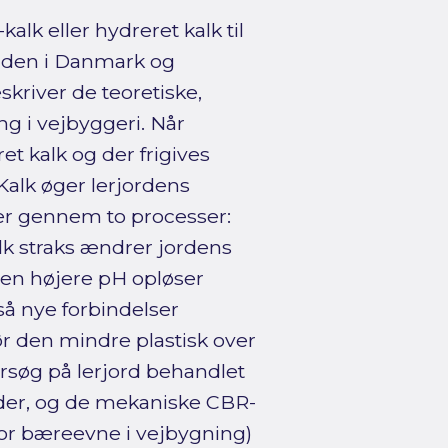
kalk eller hydreret kalk til
ælden i Danmark og
skriver de teoretiske,
ng i vejbyggeri. Når
t kalk og der frigives
Kalk øger lerjordens
r gennem to processer:
lk straks ændrer jordens
r en højere pH opløser
så nye forbindelser
ør den mindre plastisk over
forsøg på lerjord behandlet
rder, og de mekaniske CBR-
 for bæreevne i vejbygning)