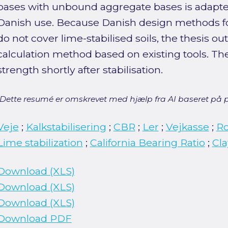
bases with unbound aggregate bases is adapte
Danish use. Because Danish design methods fo
do not cover lime-stabilised soils, the thesis ou
calculation method based on existing tools. Th
strength shortly after stabilisation.
[Dette resumé er omskrevet med hjælp fra AI baseret på p
Veje
;
Kalkstabilisering
;
CBR
;
Ler
;
Vejkasse
;
R
Lime stabilization
;
California Bearing Ratio
;
Cla
Download (XLS)
Download (XLS)
Download (XLS)
Download PDF