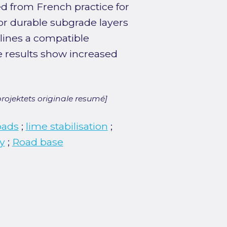
d from French practice for
r durable subgrade layers
tlines a compatible
e results show increased
rojektets originale resumé]
oads
;
lime stabilisation
;
y
;
Road base