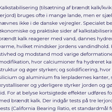
Kalkstabilisering (tilsætning af brændt kalk/kvik-
lerjord) bruges ofte i mange lande, men er sj
nævnes ikke i de danske vejregler. Specialet be
økonomiske og praktiske sider af kalkstabiliseri
brændt kalk reagerer med vand, dannes hydrere
varme, hvilket mindsker jordens vandindhold. 
stivhed og modstand mod varige deformatione
modifikation, hvor calciumioner fra hydreret ka
struktur og øger styrken; og solidificering, hvo
silicium og aluminium fra lerpladernes kanter, 
krystalliserer og yderligere styrker jorden og g
tid. For at belyse kortsigtede effekter udføres 
med brændt kalk. Der indgår tests på tre lerjo
tests (California Bearing Ratio, et standardmål