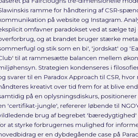
baseret på Faircloughs tre-dimensionelle mode
Slawinskis ramme for håndtering af CSR-spæn
kommunikation på website og Instagram. Analy
eksplicit omfavner paradokset ved at sælge tøj
overforbrug, og at brandet bruger stærke meta
sommerfugl og stik som en bi', 'jordskat' og 
Club' til at rammesætte balancen mellem øko
miljøhensyn. Strategien kondenseres i filosofi
og svarer til en Paradox Approach til CSR, hvo
håndteres kreativt over tid frem for at blive end
samtidig på en oplysningsdiskurs, positioner
en 'certifikat-jungle', refererer løbende til NGO'
vildledende brug af begrebet 'bæredygtighed'
for at styrke forbrugernes mulighed for inform
hovedbidrag er en dybdegående case på Parad