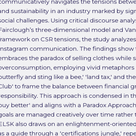
communicatively navigates the tensions betw
and sustainability in an industry marked by si
social challenges. Using critical discourse anal
Fairclough’s three-dimensional model and Van 
framework on CSR tensions, the study analyze
Instagram communication. The findings show th
embraces the paradox of selling clothes while 
overconsumption, employing vivid metaphors su
butterfly and sting like a bee,' 'land tax,' and
Club' to frame the balance between financial 
responsibility. This approach is condensed in t
buy better' and aligns with a Paradox Approac
goals are managed creatively over time rather t
ELSK also draws on an enlightenment-oriented d
as a guide through a 'certifications jungle,' r