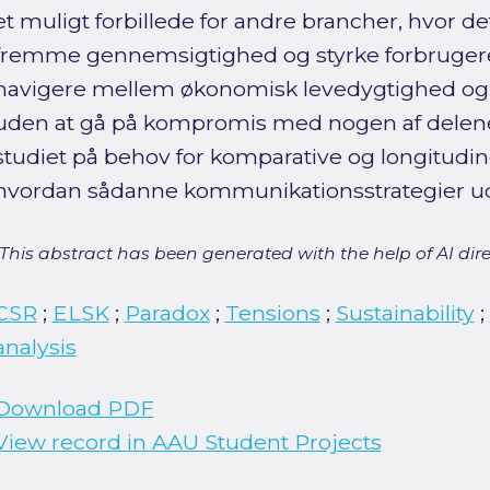
et muligt forbillede for andre brancher, hvor de
fremme gennemsigtighed og styrke forbruger
navigere mellem økonomisk levedygtighed og
uden at gå på kompromis med nogen af delene.
studiet på behov for komparative og longitudin
hvordan sådanne kommunikationsstrategier udvi
[This abstract has been generated with the help of AI direct
CSR
;
ELSK
;
Paradox
;
Tensions
;
Sustainability
;
analysis
Download PDF
View record in AAU Student Projects