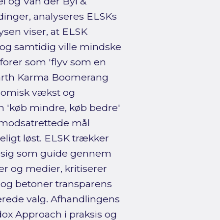
l og Van der Byl &
dinger, analyseres ELSKs
sen viser, at ELSK
 og samtidig ville mindske
forer som 'flyv som en
'Earth Karma Boomerang
nomisk vækst og
en 'køb mindre, køb bedre'
r modsatrettede mål
eligt løst. ELSK trækker
er sig som guide gennem
er og medier, kritiserer
 og betoner transparens
erede valg. Afhandlingens
ox Approach i praksis og