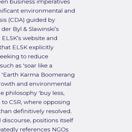
een business imperatives
gnificant environmental and
ysis (CDA) guided by
der Byl & Slawinski’s
s ELSK’s website and
at ELSK explicitly
seeking to reduce
ch as 'soar like a
 the 'Earth Karma Boomerang
growth and environmental
he philosophy 'buy less,
h to CSR, where opposing
han definitively resolved.
iscourse, positions itself
epeatedly references NGOs