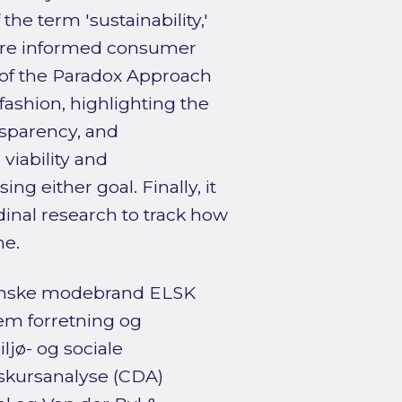
he term 'sustainability,'
re informed consumer
e of the Paradox Approach
fashion, highlighting the
nsparency, and
iability and
 either goal. Finally, it
dinal research to track how
me.
danske modebrand ELSK
m forretning og
jø- og sociale
iskursanalyse (CDA)