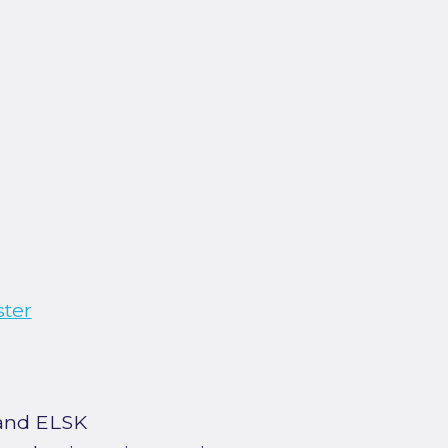
ster
rand ELSK