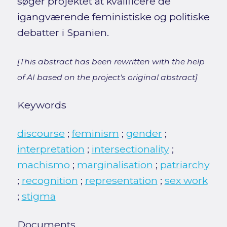
søger projektet at kvalificere de
igangværende feministiske og politiske
debatter i Spanien.
[This abstract has been rewritten with the help
of AI based on the project's original abstract]
Keywords
discourse
;
feminism
;
gender
;
interpretation
;
intersectionality
;
machismo
;
marginalisation
;
patriarchy
;
recognition
;
representation
;
sex work
;
stigma
Documents