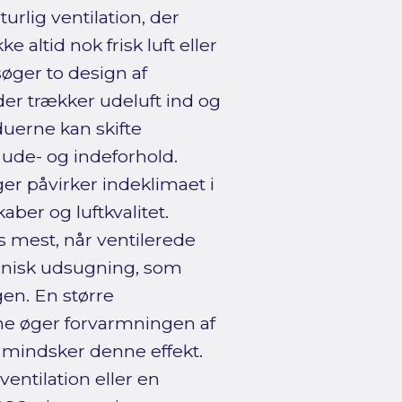
urlig ventilation, der
 altid nok frisk luft eller
øger to design af
er trækker udeluft ind og
duerne kan skifte
 ude- og indeforhold.
er påvirker indeklimaet i
er og luftkvalitet.
s mest, når ventilerede
anisk udsugning, som
en. En større
e øger forvarmningen af
 mindsker denne effekt.
ventilation eller en