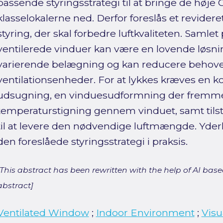
passende styringsstrategi til at bringe de høje
klasselokalerne ned. Derfor foreslås et revider
styring, der skal forbedre luftkvaliteten. Samlet
ventilerede vinduer kan være en lovende løsnin
varierende belægning og kan reducere behovet
ventilationsenheder. For at lykkes kræves en k
udsugning, en vinduesudformning der fremme
temperaturstigning gennem vinduet, samt tils
til at levere den nødvendige luftmængde. Yderl
den foreslåede styringsstrategi i praksis.
[This abstract has been rewritten with the help of AI based
abstract]
Ventilated Window
;
Indoor Environment
;
Visu