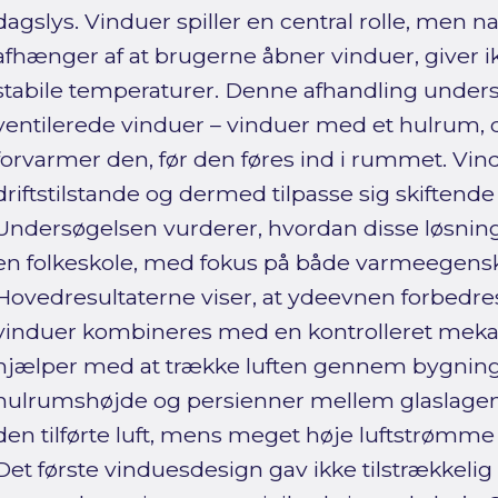
dagslys. Vinduer spiller en central rolle, men nat
afhænger af at brugerne åbner vinduer, giver ikke
stabile temperaturer. Denne afhandling unders
ventilerede vinduer – vinduer med et hulrum, d
forvarmer den, før den føres ind i rummet. Vin
driftstilstande og dermed tilpasse sig skiftende
Undersøgelsen vurderer, hvordan disse løsning
en folkeskole, med fokus på både varmeegenskab
Hovedresultaterne viser, at ydeevnen forbedre
vinduer kombineres med en kontrolleret mek
hjælper med at trække luften gennem bygning
hulrumshøjde og persienner mellem glaslagen
den tilførte luft, mens meget høje luftstrømme
Det første vinduesdesign gav ikke tilstrækkelig 