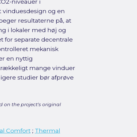
 CO2-niveauer i
et vinduesdesign og en
 peger resultaterne på, at
g i lokaler med høj og
 for separate decentrale
ontrolleret mekanisk
r en nyttig
trækkeligt mange vinduer
igere studier bør afprøve
 on the project's original
al Comfort
;
Thermal