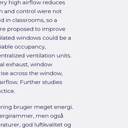
ery high airflow reduces
ion and control were not
d in classrooms, so a
are proposed to improve
ntilated windows could be a
riable occupancy,
tralized ventilation units.
cal exhaust, window
ise across the window,
irflow. Further studies
ctice.
ring bruger meget energi.
nergirammer, men også
turer, god luftkvalitet og