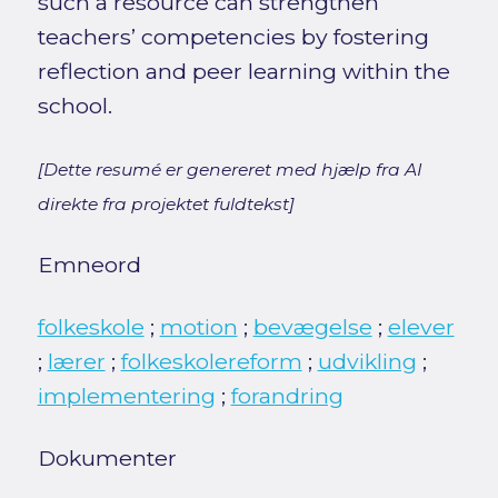
such a resource can strengthen
teachers’ competencies by fostering
reflection and peer learning within the
school.
[Dette resumé er genereret med hjælp fra AI
direkte fra projektet fuldtekst]
Emneord
folkeskole
;
motion
;
bevægelse
;
elever
;
lærer
;
folkeskolereform
;
udvikling
;
implementering
;
forandring
Dokumenter