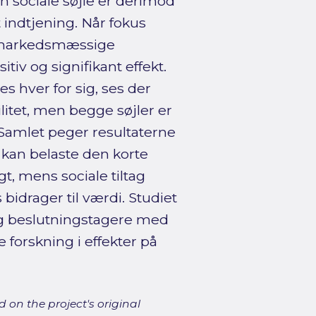
n sociale søjle er derimod
 indtjening. Når fokus
e markedsmæssige
tiv og signifikant effekt.
s hver for sig, ses der
litet, men begge søjler er
 Samlet peger resultaterne
s kan belaste den korte
, mens sociale tiltag
 bidrager til værdi. Studiet
 og beslutningstagere med
e forskning i effekter på
 on the project's original