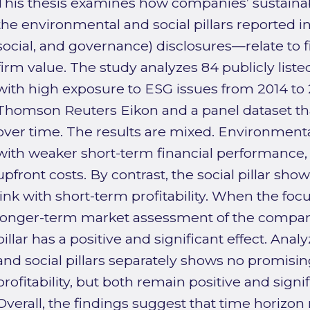
This thesis examines how companies’ sustainabi
the environmental and social pillars reported 
social, and governance) disclosures—relate to 
firm value. The study analyzes 84 publicly list
with high exposure to ESG issues from 2014 to 
Thomson Reuters Eikon and a panel dataset tha
over time. The results are mixed. Environmental
with weaker short-term financial performance,
upfront costs. By contrast, the social pillar show
link with short-term profitability. When the focus
longer-term market assessment of the compan
pillar has a positive and significant effect. An
and social pillars separately shows no promisi
profitability, but both remain positive and signif
Overall, the findings suggest that time horizo