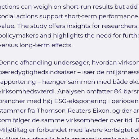
actions can weigh on short-run results but add 
social actions support short-term performance 
value. The study offers insights for researcher
policymakers and highlights the need for furth
versus long-term effects.
Denne afhandling undersøger, hvordan virks
bæredygtighedsindsatser – især de miljømæssig
rapportering – hænger sammen med både økon
virksomhedsværdi. Analysen omfatter 84 børs
brancher med høj ESG-eksponering i perioden 
stammer fra Thomson Reuters Eikon, og der a
som følger de samme virksomheder over tid. R
Miljøtiltag er forbundet med lavere kortsigte