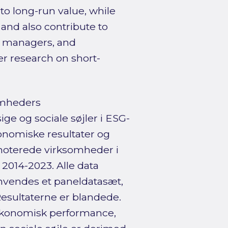
to long-run value, while
and also contribute to
s, managers, and
er research on short-
omheders
e og sociale søjler i ESG-
omiske resultater og
noterede virksomheder i
2014-2023. Alle data
nvendes et paneldatasæt,
esultaterne er blandede.
t økonomisk performance,