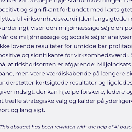
hvilket kan afspejle høje startomkostninger. De
positivt og signifikant forbundet med kortsigtet
flyttes til virksomhedsværdi (den langsigted
vurdering), viser den miljømæssige søjle en posi
Når de miljømæssige og sociale søjler analysere
ikke lovende resultater for umiddelbar profitabi
positive og signifikante for virksomhedsværdi.
på, at tidshorisonten er afgørende: Miljøindsat
bane, men være værdiskabende på længere sigt
understøtter kortsigtede resultater og ligeledes
giver indsigt, der kan hjælpe forskere, ledere
at træffe strategiske valg og kalder på yderliger
kort og lang sigt.
[This abstract has been rewritten with the help of AI based