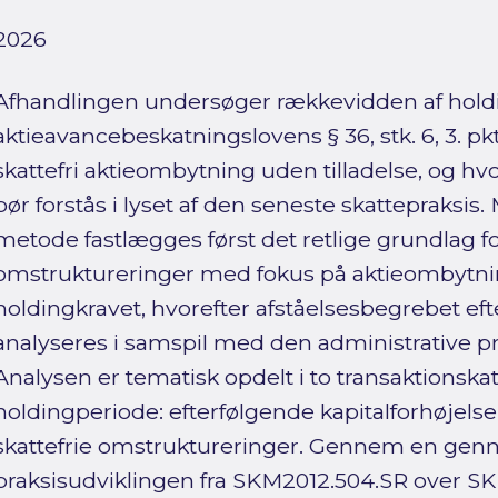
2026
Afhandlingen undersøger rækkevidden af holdi
aktieavancebeskatningslovens § 36, stk. 6, 3. p
skattefri aktieombytning uden tilladelse, og h
bør forstås i lyset af den seneste skattepraksis
metode fastlægges først det retlige grundlag fo
omstruktureringer med fokus på aktieombytn
holdingkravet, hvorefter afståelsesbegrebet efter
analyseres i samspil med den administrative p
Analysen er tematisk opdelt i to transaktionskat
holdingperiode: efterfølgende kapitalforhøjelse
skattefrie omstruktureringer. Gennem en ge
praksisudviklingen fra SKM2012.504.SR over S