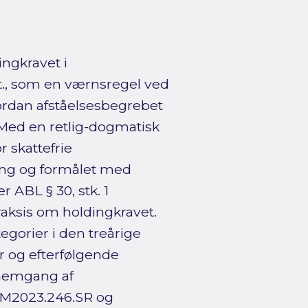
ngkravet i
kt., som en værnsregel ved
vordan afståelsesbegrebet
. Med en retlig-dogmatisk
r skattefrie
ing og formålet med
 ABL § 30, stk. 1
raksis om holdingkravet.
egorier i den treårige
r og efterfølgende
nnemgang af
KM2023.246.SR og