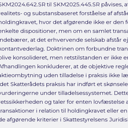
SKM2024.642.SR til SKM2025.445.SR påvises, a
realitets- og substansbaseret forståelse af afståel
holdingkravet, hvor det afgørende ikke er den 
enkelte dispositioner, men om en samlet trans
indebærer, at det erhvervende selskab afstår 
kontantvederlag. Doktrinen om forbundne trans
blive konsolideret, men retstilstanden er ikke en
Afhandlingen konkluderer, at de objektive regler
aktieombytning uden tilladelse i praksis ikke læ
idet Skatterådets praksis har indført et skøn
vurderingerne under tilladelsessystemet. Dett
retssikkerheden og taler for enten lovfæstelse
transaktioner i relation til holdingkravet eller 
de afgørende kriterier i Skattestyrelsens Juridi