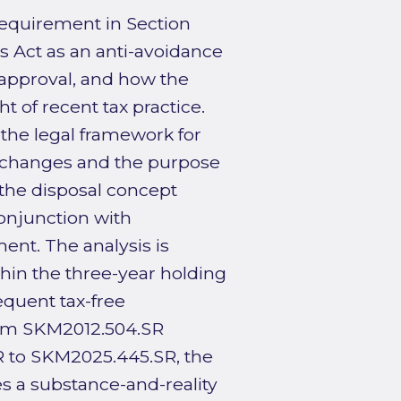
requirement in Section
ns Act as an anti-avoidance
 approval, and how the
t of recent tax practice.
 the legal framework for
exchanges and the purpose
 the disposal concept
conjunction with
ent. The analysis is
thin the three-year holding
equent tax-free
rom SKM2012.504.SR
to SKM2025.445.SR, the
es a substance-and-reality