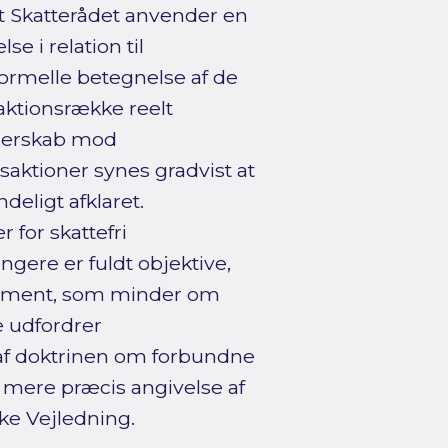
t Skatterådet anvender en
se i relation til
formelle betegnelse af de
aktionsrække reelt
ejerskab mod
aktioner synes gradvist at
deligt afklaret.
 for skattefri
ngere er fuldt objektive,
selement, som minder om
e udfordrer
 af doktrinen om forbundne
en mere præcis angivelse af
ske Vejledning.