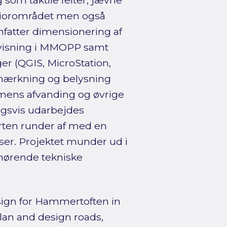
 som taktile felter, jævne
eniorområdet men også
mfatter dimensionering af
rvisning i MMOPP samt
er (QGIS, MicroStation,
afmærkning og belysning
, mens afvanding og øvrige
ingsvis udarbejdes
rten runder af med en
ser. Projektet munder ud i
lhørende tekniske
sign for Hammertoften in
plan and design roads,