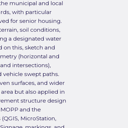
the municipal and local
ds, with particular
ved for senior housing.
rrain, soil conditions,
ing a designated water
d on this, sketch and
ometry (horizontal and
and intersections),
d vehicle swept paths.
even surfaces, and wider
 area but also applied in
avement structure design
n MMOPP and the
(QGIS, MicroStation,
 Signage, markings, and