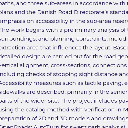
paths, and three sub-areas in accordance with 
plans and the Danish Road Directorate’s standar
emphasis on accessibility in the sub-area reser
The work begins with a preliminary analysis of te
surroundings, and planning constraints, includ
extraction area that influences the layout. Base
detailed design are carried out for the road ge
vertical alignment, cross-sections, connections 
including checks of stopping sight distance an
Accessibility measures such as tactile paving, 
sidewalks are described, primarily in the senior
parts of the wider site. The project includes p
using the catalog method with verification i
preparation of 2D and 3D models and drawings 
OpenRoads; AutoTurn for swept path analysis).