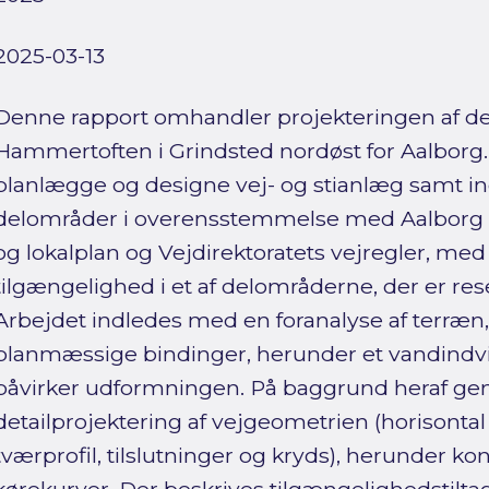
2025-03-13
Denne rapport omhandler projekteringen af 
Hammertoften i Grindsted nordøst for Aalborg. P
planlægge og designe vej- og stianlæg samt in
delområder i overensstemmelse med Aalbo
og lokalplan og Vejdirektoratets vejregler, med
tilgængelighed i et af delområderne, der er rese
Arbejdet indledes med en foranalyse af terræn
planmæssige bindinger, herunder et vandind
påvirker udformningen. På baggrund heraf gen
detailprojektering af vejgeometrien (horisontal o
tværprofil, tilslutninger og kryds), herunder kon