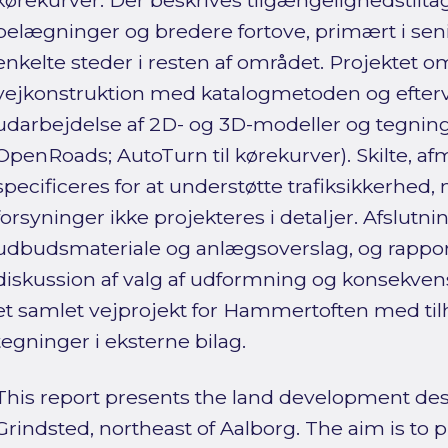
kørekurver. Der beskrives tilgængelighedstiltag
belægninger og bredere fortove, primært i s
enkelte steder i resten af området. Projektet o
vejkonstruktion med katalogmetoden og efte
udarbejdelse af 2D- og 3D-modeller og tegning
OpenRoads; AutoTurn til kørekurver). Skilte, 
specificeres for at understøtte trafiksikkerhed
forsyninger ikke projekteres i detaljer. Afslutn
udbudsmateriale og anlægsoverslag, og rappo
diskussion af valg af udformning og konsekven
et samlet vejprojekt for Hammertoften med ti
tegninger i eksterne bilag.
This report presents the land development de
Grindsted, northeast of Aalborg. The aim is to 