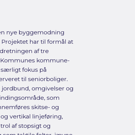
den nye byggemodning
rojektet har til formål at
dretningen af tre
rg Kommunes kommune-
 særligt fokus på
rveret til seniorboliger.
, jordbund, omgivelser og
vindingsområde, som
nemføres skitse- og
g vertikal linjeføring,
trol af stopsigt og