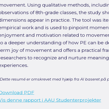
movement. Using qualitative methods, includi
observations of 8th-grade classes, the study 
dimensions appear in practice. The tool was ite
empirical work and is used to pinpoint mome
enjoyment and motivation related to movement
to a deeper understanding of how PE can be d
term joy of movement and offers a practical f
researchers to recognize and nurture meaningfu
experiences.
[Dette resumé er omskrevet med hjælp fra AI baseret på p
Download PDF
Vis denne rapport i AAU Studenterprojekter