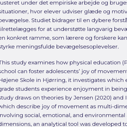
justeret under det empiriske arbejde og bruges t
situationer, hvor elever udviser glæde og moti
bevægelse. Studiet bidrager til en dybere forst
tilrettelægges for at understøtte langvarig be
en konkret ramme, som lærere og forskere kan b
styrke meningsfulde bevægelsesoplevelser.
This study examines how physical education (
school can foster adolescents’ joy of movement.
Højene Skole in Hjørring, it investigates which
grade students experience enjoyment in being 
study draws on theories by Jensen (2020) and In
which describe joy of movement as multi-dim
involving social, emotional, and environmental
dimensions, an analytical tool was developed to 