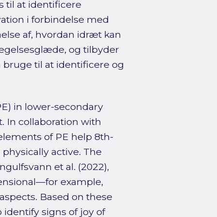
il at identificere
vation i forbindelse med
åelse af, hvordan idræt kan
vægelsesglæde, og tilbyder
ruge til at identificere og
PE) in lower-secondary
 In collaboration with
 elements of PE help 8th-
physically active. The
gulfsvann et al. (2022),
ensional—for example,
 aspects. Based on these
identify signs of joy of