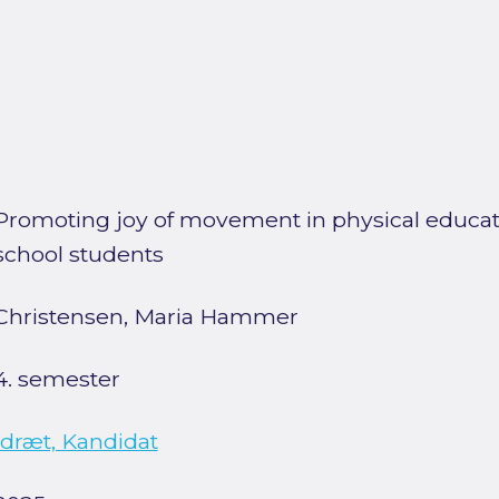
Promoting joy of movement in physical educ
school students
Christensen, Maria Hammer
4. semester
Idræt, Kandidat