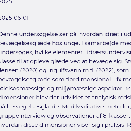
2025
2025-06-01
Denne undersøgelse ser på, hvordan idræt i 
bevægelsesglæde hos unge. I samarbejde med 
undersøges, hvilke elementer i idrætsundervisni
klasse til at opleve glæde ved at bevæge sig. St
Jensen (2020) og Ingulfsvann m.fl. (2022), som
bevægelsesglæde som flerdimensionel—fx med
følelsesmæssige og miljømæssige aspekter. M
dimensioner blev der udviklet et analytisk reds
på bevægelsesglæde. Med kvalitative metoder
gruppeinterview og observationer af 8. klasser,
hvordan disse dimensioner viser sig i praksis.