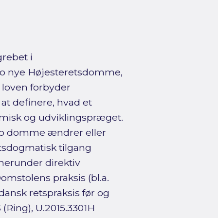
rebet i
af to nye Højesteretsdomme,
 loven forbyder
at definere, hvad et
amisk og udviklingspræget.
to domme ændrer eller
etsdogmatisk tilgang
herunder direktiv
mstolens praksis (bl.a.
ansk retspraksis før og
 (Ring), U.2015.3301H