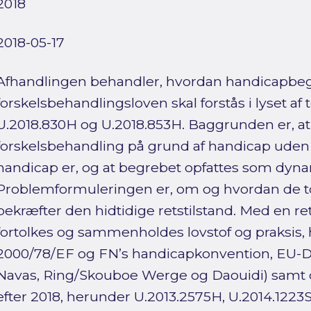
2018
2018-05-17
Afhandlingen behandler, hvordan handicapbeg
forskelsbehandlingsloven skal forstås i lyset 
U.2018.830H og U.2018.853H. Baggrunden er, at
forskelsbehandling på grund af handicap uden 
handicap er, og at begrebet opfattes som dyn
Problemformuleringen er, om og hvordan de 
bekræfter den hidtidige retstilstand. Med en r
fortolkes og sammenholdes lovstof og praksis, 
2000/78/EF og FN’s handicapkonvention, EU-Do
Navas, Ring/Skouboe Werge og Daouidi) samt d
efter 2018, herunder U.2013.2575H, U.2014.1223S