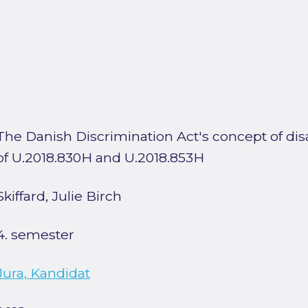
The Danish Discrimination Act's concept of disab
of U.2018.830H and U.2018.853H
Skiffard, Julie Birch
4. semester
Jura, Kandidat