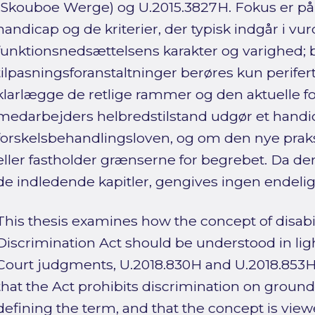
(Skouboe Werge) og U.2015.3827H. Fokus er på 
handicap og de kriterier, der typisk indgår i v
funktionsnedsættelsens karakter og varighed; 
tilpasningsforanstaltninger berøres kun perifer
klarlægge de retlige rammer og den aktuelle fo
medarbejders helbredstilstand udgør et handic
forskelsbehandlingsloven, og om den nye prak
eller fastholder grænserne for begrebet. Da d
de indledende kapitler, gengives ingen endelig
This thesis examines how the concept of disabil
Discrimination Act should be understood in li
Court judgments, U.2018.830H and U.2018.853H.
that the Act prohibits discrimination on grounds
defining the term, and that the concept is vi