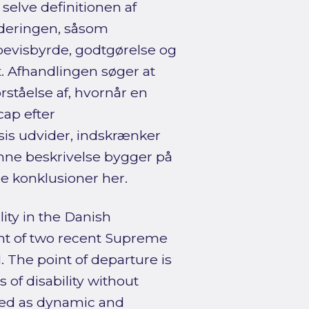
selve definitionen af
urderingen, såsom
bevisbyrde, godtgørelse og
t. Afhandlingen søger at
rståelse af, hvornår en
ap efter
sis udvider, indskrænker
enne beskrivelse bygger på
e konklusioner her.
ity in the Danish
ght of two recent Supreme
 The point of departure is
 of disability without
ewed as dynamic and