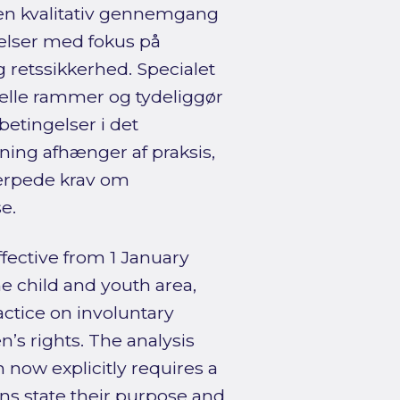
 en kvalitativ gennemgang
elser med fokus på
 retssikkerhed. Specialet
uelle rammer og tydeliggør
etingelser i det
ing afhænger af praksis,
kærpede krav om
e.
fective from 1 January
he child and youth area,
actice on involuntary
’s rights. The analysis
 now explicitly requires a
ons state their purpose and