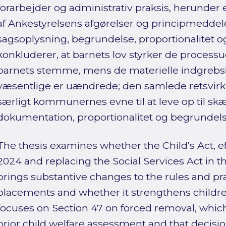
forarbejder og administrativ praksis, herunder
af Ankestyrelsens afgørelser og principmeddel
sagsoplysning, begrundelse, proportionalitet og
konkluderer, at barnets lov styrker de process
barnets stemme, mens de materielle indgrebsb
væsentlige er uændrede; den samlede retsvirkn
særligt kommunernes evne til at leve op til s
dokumentation, proportionalitet og begrundels
The thesis examines whether the Child’s Act, ef
2024 and replacing the Social Services Act in t
brings substantive changes to the rules and pr
placements and whether it strengthens children
focuses on Section 47 on forced removal, which
prior child welfare assessment and that decisi