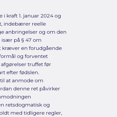
 i kraft 1. januar 2024 og
, indebærer reelle
ige anbringelser og om den
r især på § 47 om
t kræver en forudgående
 formål og forventet
fgørelser truffet før
t efter fødslen.
 til at anmode om
rdan denne ret påvirker
å anmodningen
en retsdogmatisk og
dt med tidligere regler,