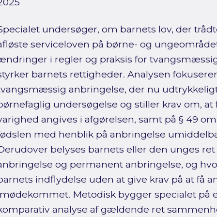
2025
Specialet undersøger, om barnets lov, der trådte
afløste serviceloven på børne- og ungeområdet
ændringer i regler og praksis for tvangsmæss
styrker barnets rettigheder. Analysen fokusere
tvangsmæssig anbringelse, der nu udtrykkelig
børnefaglig undersøgelse og stiller krav om, at
varighed angives i afgørelsen, samt på § 49 om a
fødslen med henblik på anbringelse umiddelbar
Derudover belyses barnets eller den unges ret
anbringelse og permanent anbringelse, og hvo
barnets indflydelse uden at give krav på at f
imødekommet. Metodisk bygger specialet på 
komparativ analyse af gældende ret sammenhol