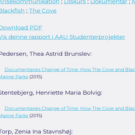
Krisekommunikation
;
Diskurs
;
Dokumentar
;
M
Blackfish
;
The Cove
Download PDF
Vis denne rapport i AAU Studenterprojekter
Pedersen, Thea Astrid Brunslev:
Documentaries Change of Time: How The Cove and Blackf
Marine Parks
(2015)
Stentebjerg, Henriette Maria Bolvig:
Documentaries Change of Time: How The Cove and Blackf
Marine Parks
(2015)
Torp, Zenia Ina Stavnshøj: