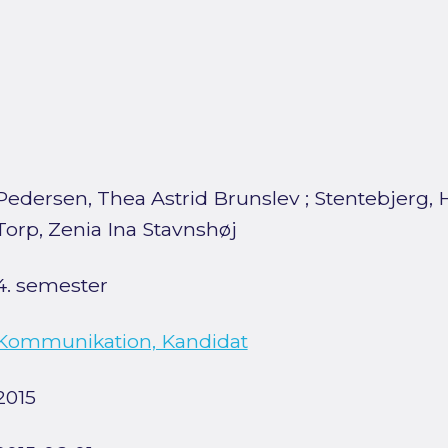
Pedersen, Thea Astrid Brunslev
;
Stentebjerg, 
Torp, Zenia Ina Stavnshøj
4. semester
Kommunikation, Kandidat
2015