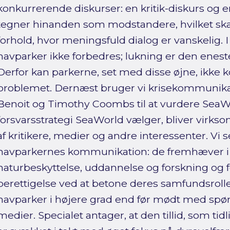
konkurrerende diskurser: en kritik-diskurs og e
tegner hinanden som modstandere, hvilket ska
forhold, hvor meningsfuld dialog er vanskelig. I
havparker ikke forbedres; lukning er den enest
Derfor kan parkerne, set med disse øjne, ikke
problemet. Dernæst bruger vi krisekommunikat
Benoit og Timothy Coombs til at vurdere SeaWo
forsvarsstrategi SeaWorld vælger, bliver virks
af kritikere, medier og andre interessenter. Vi se
havparkernes kommunikation: de fremhæver i 
naturbeskyttelse, uddannelse og forskning og f
berettigelse ved at betone deres samfundsrolle
havparker i højere grad end før mødt med spør
medier. Specialet antager, at den tillid, som tid