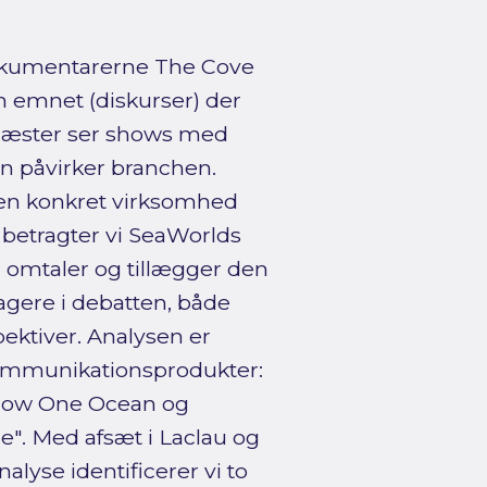
okumentarerne The Cove
m emnet (diskurser) der
gæster ser shows med
 påvirker branchen.
 en konkret virksomhed
g betragter vi SeaWorlds
er omtaler og tillægger den
agere i debatten, både
pektiver. Analysen er
e kommunikationsprodukter:
show One Ocean og
e". Med afsæt i Laclau og
alyse identificerer vi to