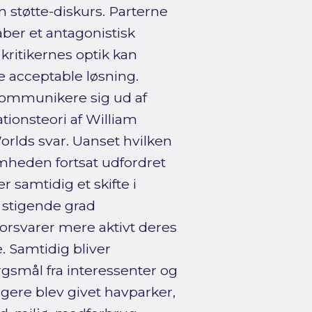
n støtte-diskurs. Parterne
ber et antagonistisk
 kritikernes optik kan
e acceptable løsning.
 kommunikere sig ud af
ionsteori af William
rlds svar. Uanset hvilken
omheden fortsat udfordret
r samtidig et skifte i
stigende grad
orsvarer mere aktivt deres
. Samtidig bliver
gsmål fra interessenter og
ligere blev givet havparker,