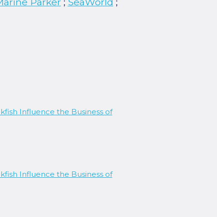
arine Parker
;
SeaWorld
;
ish Influence the Business of
ish Influence the Business of