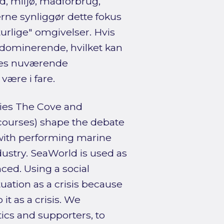
d, miljø, madforbrug,
e synliggør dette fokus
urlige" omgivelser. Hvis
e dominerende, hvilket kan
eres nuværende
være i fare.
ies The Cove and
scourses) shape the debate
with performing marine
stry. SeaWorld is used as
ced. Using a social
uation as a crisis because
t as a crisis. We
tics and supporters, to