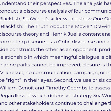
understand their perspectives. The analysis has
conduct a discourse analysis of four communic
Blackfish, SeaWorld’s killer whale show One O
"Blackfish: The Truth About the Movie." Drawi
discourse theory and Henrik Juel’s content anal
competing discourses: a Critic discourse and a
side constructs the other as an opponent, prod
relationship in which meaningful dialogue is diffi
marine parks cannot be improved; closure is th
As a result, no communication, campaign, or ini
be “right” in their eyes. Second, we use crisis
William Benoit and Timothy Coombs to assess
Regardless of which defensive strategy SeaWorl
and other stakeholders continue to challenge 
material, we observe a shift in how marine pa