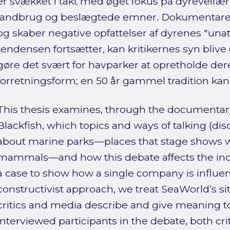
er svækket i takt med øget fokus på dyrevelfær
landbrug og beslægtede emner. Dokumentarern
og skaber negative opfattelser af dyrenes "unat
tendensen fortsætter, kan kritikernes syn bliv
gøre det svært for havparker at opretholde d
forretningsform; en 50 år gammel tradition kan 
This thesis examines, through the documentar
Blackfish, which topics and ways of talking (di
about marine parks—places that stage shows 
mammals—and how this debate affects the indu
a case to show how a single company is influen
constructivist approach, we treat SeaWorld’s sit
critics and media describe and give meaning to i
interviewed participants in the debate, both cri