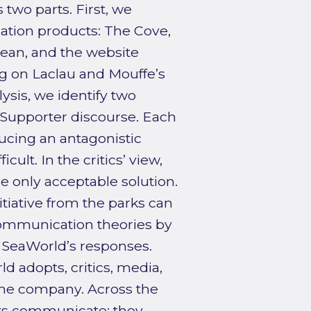
 two parts. First, we
ation products: The Cove,
cean, and the website
ng on Laclau and Mouffe’s
ysis, we identify two
 Supporter discourse. Each
ucing an antagonistic
cult. In the critics’ view,
e only acceptable solution.
tiative from the parks can
 communication theories by
 SeaWorld’s responses.
d adopts, critics, media,
the company. Across the
rks communicate: they