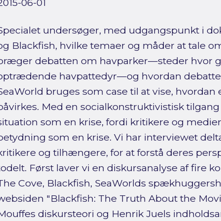
2015-06-01
Specialet undersøger, med udgangspunkt i d
og Blackfish, hvilke temaer og måder at tale o
præger debatten om havparker—steder hvor 
optrædende havpattedyr—og hvordan debatten
SeaWorld bruges som case til at vise, hvordan
påvirkes. Med en socialkonstruktivistisk tilgan
situation som en krise, fordi kritikere og medi
betydning som en krise. Vi har interviewet delt
kritikere og tilhængere, for at forstå deres pers
todelt. Først laver vi en diskursanalyse af fir
The Cove, Blackfish, SeaWorlds spækhugger
websiden "Blackfish: The Truth About the Movi
Mouffes diskursteori og Henrik Juels indholdsan