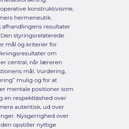
operative konstruktivisme,
mers hermeneutik.
 afhandlingens resultater
: Den styringsrelaterede
r mål og kriterier for
rskningsresultater om
er central, når læreren
ektionens mål. Vurdering,
æring” mulig og for at
per mentale positioner som
og en respektløshed over
 mere autentisk, ud over
inger. Nysgerrighed over
iden opstiller nyttige