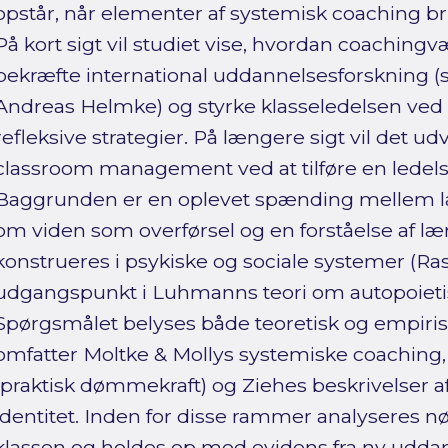
opstår, når elementer af systemisk coaching bri
På kort sigt vil studiet vise, hvordan coaching
bekræfte international uddannelsesforskning (s
Andreas Helmke) og styrke klasseledelsen ved a
refleksive strategier. På længere sigt vil det ud
classroom management ved at tilføre en ledel
Baggrunden er en oplevet spænding mellem læ
om viden som overførsel og en forståelse af læ
konstrueres i psykiske og sociale systemer (
udgangspunkt i Luhmanns teori om autopoieti
Spørgsmålet belyses både teoretisk og empiris
omfatter Moltke & Mollys systemiske coaching, A
(praktisk dømmekraft) og Ziehes beskrivelse
identitet. Inden for disse rammer analyseres n
klassen og holdes op mod evidens fra ny udda