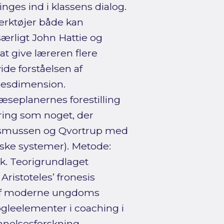
nges ind i klassens dialog.
værktøjer både kan
ærligt John Hattie og
t give læreren flere
vide forståelsen af
sesdimension.
seplanernes forestilling
ring som noget, der
Rasmussen og Qvortrup med
ske systemer). Metode:
k. Teorigrundlaget
ristoteles’ fronesis
r af moderne ungdoms
øgleelementer i coaching i
nnelsesforskning.