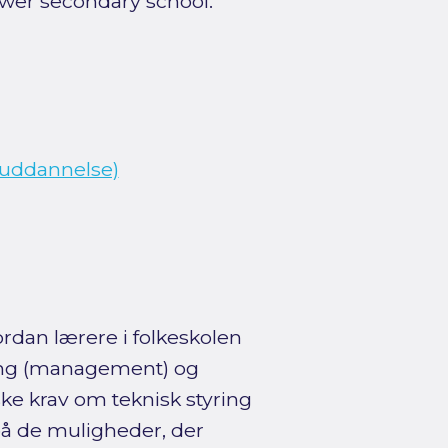
wer secondary school.
euddannelse)
dan lærere i folkeskolen
ing (management) og
ke krav om teknisk styring
på de muligheder, der