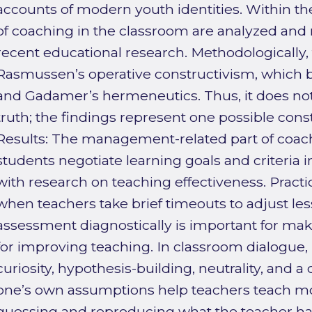
accounts of modern youth identities. Within t
of coaching in the classroom are analyzed and 
recent educational research. Methodologically, 
Rasmussen’s operative constructivism, which 
and Gadamer’s hermeneutics. Thus, it does not 
truth; the findings represent one possible con
Results: The management-related part of coa
students negotiate learning goals and criteria i
with research on teaching effectiveness. Practi
when teachers take brief timeouts to adjust les
assessment diagnostically is important for maki
for improving teaching. In classroom dialogue,
curiosity, hypothesis-building, neutrality, and a
one’s own assumptions help teachers teach mo
guessing and reproducing what the teacher has