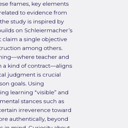
hese frames, key elements
related to evidence from
the study is inspired by
builds on Schleiermacher’s
claim a single objective
struction among others.
ching—where teacher and
n a kind of contract—aligns
cal judgment is crucial
son goals. Using
ng learning “visible” and
 mental stances such as
 certain irreverence toward
re authentically, beyond
 in mind. Curiosity about