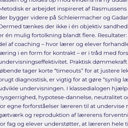
Metodisk er arbejdet inspireret af Rasmussens 
der bygger videre på Schleiermacher og Gada
Dermed tænkes der ikke i én objektiv sandhed;
er én mulig fortolkning blandt flere. Resultater
del af coaching – hvor lærer og elever forhandle
læring i en form for kontrakt – er i tråd med fo
undervisningseffektivitet. Praktisk dømmekraft 
løbende tager korte “timeouts” for at justere l
brugt diagnostisk, er vigtig for at gøre “synlig l
udvikle undervisningen. I klassedialogen hjæl
nysgerrighed, hypotese-dannelse, neutralitet 
for egne forforståelser læreren til at undervise
gætværk og reproduktion af lærerens forventn
for fag og elever understøtter, at læreren hele t