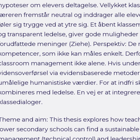
hypoteser om elevers deltagelse. Vellykket klas
læreren fremstår neutral og inddrager alle eleve
føler sig trygge ved at ytre sig. Et åbent klasse
og transparent ledelse, giver gode muligheder 
forudfattede meninger (Ziehe). Perspektiv: De
kompetencer, som ikke kan måles enkelt. Derfo
classroom management ikke alene. Hvis underv
vidensoverførsel via evidensbaserede metoder,
umålelige humanistiske værdier. For at indfri s
kombineres med ledelse. En vej er at integrer
klassedialoger.
Theme and aim: This thesis explores how teac
lower secondary schools can find a sustainabl
management (technical control) and leadership