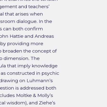
agement and teachers’
al that arises when
ssroom dialogue. In the
s can both confirm
 John Hattie and Andreas
 by providing more
 to broaden the concept of
p dimension. The
ula that imply knowledge
 as constructed in psychic
 drawing on Luhmann’s
estion is addressed both
cludes Moltke & Molly’s
ical wisdom), and Ziehe’s