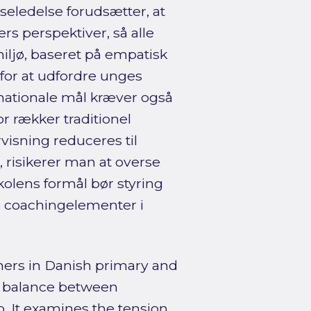
seledelse forudsætter, at
rs perspektiver, så alle
miljø, baseret på empatisk
for at udfordre unges
 nationale mål kræver også
r rækker traditionel
isning reduceres til
 risikerer man at overse
kolens formål bør styring
e coachingelementer i
hers in Danish primary and
e balance between
. It examines the tension