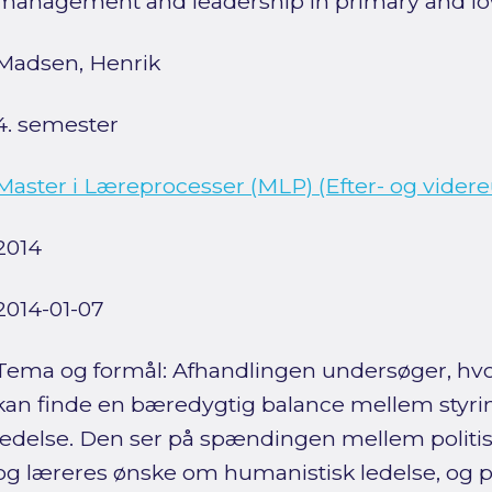
management and leadership in primary and lo
Madsen, Henrik
4. semester
Master i Læreprocesser (MLP) (Efter- og vider
2014
2014-01-07
Tema og formål: Afhandlingen undersøger, hvor
kan finde en bæredygtig balance mellem styr
ledelse. Den ser på spændingen mellem politis
og læreres ønske om humanistisk ledelse, og 