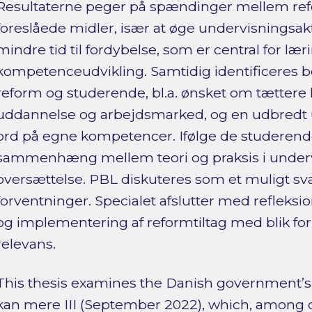
Resultaterne peger på spændinger mellem re
foreslåede midler, især at øge undervisningsak
mindre tid til fordybelse, som er central for lær
kompetenceudvikling. Samtidig identificeres 
reform og studerende, bl.a. ønsket om tættere
uddannelse og arbejdsmarked, og en udbredt 
ord på egne kompetencer. Ifølge de studerend
sammenhæng mellem teori og praksis i under
oversættelse. PBL diskuteres som et muligt sv
forventninger. Specialet afslutter med refleksion
og implementering af reformtiltag med blik for 
relevans.
This thesis examines the Danish government’
kan mere III (September 2022), which, among 