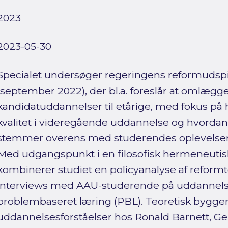
2023
2023-05-30
Specialet undersøger regeringens reformudspi
(september 2022), der bl.a. foreslår at omlæg
kandidatuddannelser til etårige, med fokus på 
kvalitet i videregående uddannelse og hvordan
stemmer overens med studerendes oplevelser 
Med udgangspunkt i en filosofisk hermeneutis
kombinerer studiet en policyanalyse af reformt
interviews med AAU-studerende på uddannels
problembaseret læring (PBL). Teoretisk bygger 
uddannelsesforståelser hos Ronald Barnett, Ge