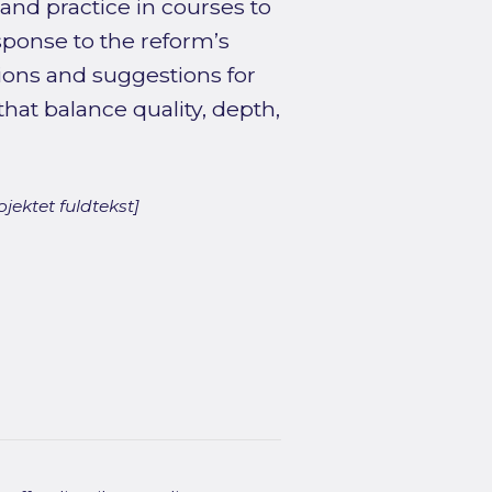
nd practice in courses to
esponse to the reform’s
tions and suggestions for
at balance quality, depth,
jektet fuldtekst]