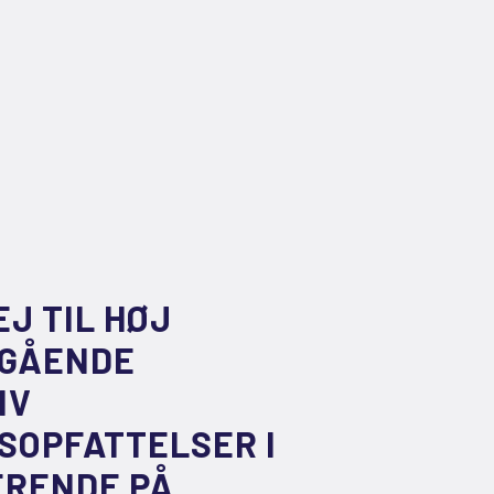
EJ TIL HØJ
EGÅENDE
IV
SOPFATTELSER I
ERENDE PÅ