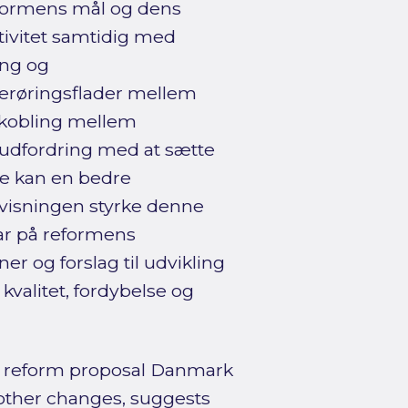
formens mål og dens
tivitet samtidig med
ing og
berøringsflader mellem
 kobling mellem
udfordring med at sætte
e kan en bedre
visningen styrke denne
ar på reformens
er og forslag til udvikling
kvalitet, fordybelse og
s reform proposal Danmark
other changes, suggests