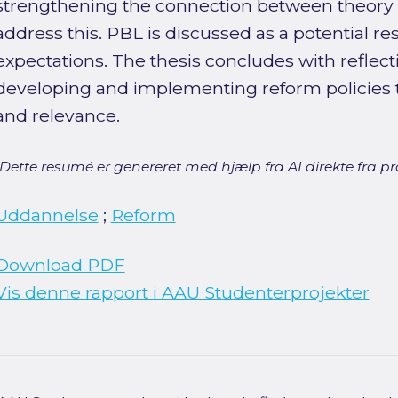
strengthening the connection between theory a
address this. PBL is discussed as a potential r
expectations. The thesis concludes with reflec
developing and implementing reform policies th
and relevance.
[Dette resumé er genereret med hjælp fra AI direkte fra pro
Uddannelse
;
Reform
Download PDF
Vis denne rapport i AAU Studenterprojekter