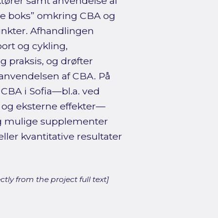
aktører samt anvendelse af
rte boks” omkring CBA og
unkter. Afhandlingen
rt og cykling,
 praksis, og drøfter
er anvendelsen af CBA. På
 CBA i Sofia—bl.a. ved
 og eksterne effekter—
g mulige supplementer
ller kvantitative resultater
ly from the project full text]