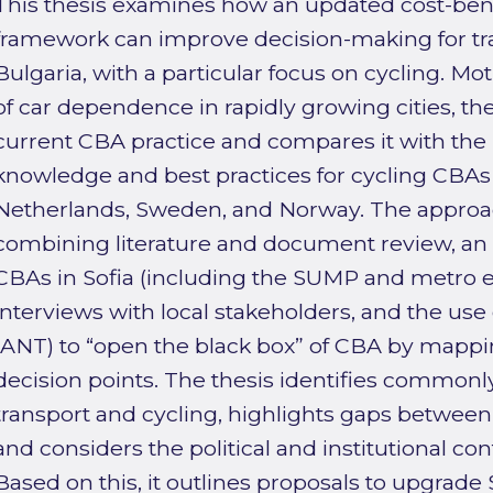
This thesis examines how an updated cost-bene
framework can improve decision-making for tran
Bulgaria, with a particular focus on cycling. Mo
of car dependence in rapidly growing cities, the
current CBA practice and compares it with the
knowledge and best practices for cycling CBA
Netherlands, Sweden, and Norway. The approac
combining literature and document review, an
CBAs in Sofia (including the SUMP and metro ex
interviews with local stakeholders, and the us
(ANT) to “open the black box” of CBA by mappi
decision points. The thesis identifies common
transport and cycling, highlights gaps between
and considers the political and institutional con
Based on this, it outlines proposals to upgrade