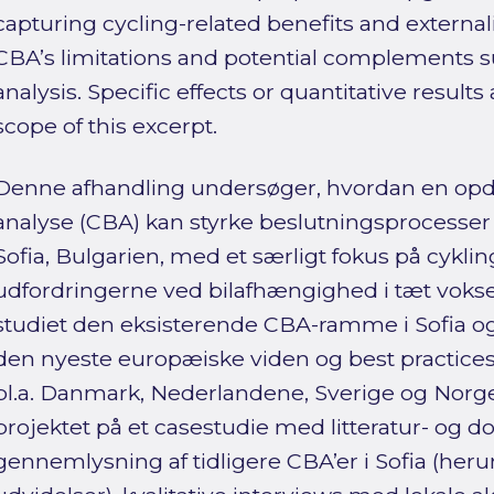
capturing cycling-related benefits and external
CBA’s limitations and potential complements su
analysis. Specific effects or quantitative results
scope of this excerpt.
Denne afhandling undersøger, hvordan en opda
analyse (CBA) kan styrke beslutningsprocesser f
Sofia, Bulgarien, med et særligt fokus på cykl
udfordringerne ved bilafhængighed i tæt voks
studiet den eksisterende CBA-ramme i Sofia
den nyeste europæiske viden og best practices f
bl.a. Danmark, Nederlandene, Sverige og Norg
projektet på et casestudie med litteratur- o
gennemlysning af tidligere CBA’er i Sofia (he