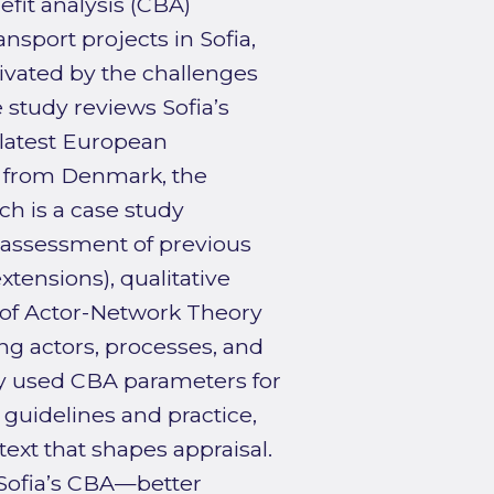
fit analysis (CBA)
sport projects in Sofia,
tivated by the challenges
 study reviews Sofia’s
 latest European
s from Denmark, the
h is a case study
 assessment of previous
tensions), qualitative
e of Actor-Network Theory
ng actors, processes, and
ly used CBA parameters for
 guidelines and practice,
text that shapes appraisal.
 Sofia’s CBA—better