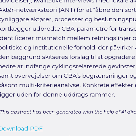
udvidelser), kvalitative interviews med lokale 
Aktør-netværksteori (ANT) for at “åbne den so
synliggøre aktører, processer og beslutningsp
kortlægger udbredte CBA-parametre for transpo
identificerer mismatch mellem retningslinjer og
politiske og institutionelle forhold, der påvirk
den baggrund skitseres forslag til at opgradere
bedre at indfange cyklingsrelaterede gevinster
samt overvejelser om CBA’s begrænsninger o
såsom multi-kriterieanalyse. Konkrete effekter e
ligger uden for denne uddrags rammer.
[This abstract has been generated with the help of AI direct
Download PDF