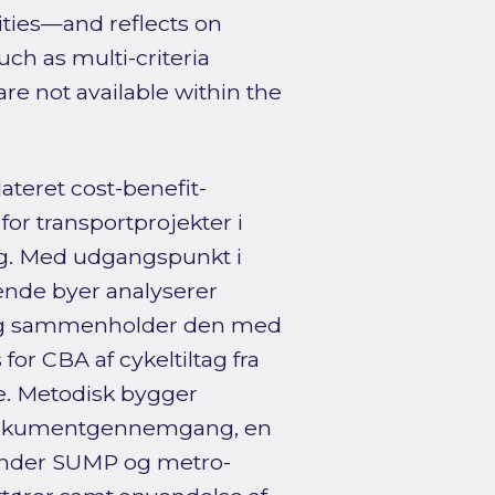
ities—and reflects on
ch as multi-criteria
 are not available within the
teret cost-benefit-
or transportprojekter i
ing. Med udgangspunkt i
ende byer analyserer
 og sammenholder den med
or CBA af cykeltiltag fra
e. Metodisk bygger
g dokumentgennemgang, en
runder SUMP og metro-