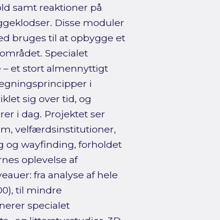
ld samt reaktioner på
ggeklodser. Disse moduler
d bruges til at opbygge et
 området. Specialet
 et stort almennyttigt
ægningsprincipper i
let sig over tid, og
er i dag. Projektet ser
um, velfærdsinstitutioner,
ng og wayfinding, forholdet
nes oplevelse af
veauer: fra analyse af hele
0), til mindre
nerer specialet