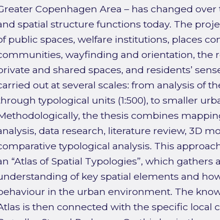
Greater Copenhagen Area – has changed over ti
and spatial structure functions today. The projec
of public spaces, welfare institutions, places co
communities, wayfinding and orientation, the 
private and shared spaces, and residents’ sens
carried out at several scales: from analysis of the
through typological units (1:500), to smaller urb
Methodologically, the thesis combines mapping
analysis, data research, literature review, 3D mo
comparative typological analysis. This approach
an “Atlas of Spatial Typologies”, which gathers a
understanding of key spatial elements and ho
behaviour in the urban environment. The know
Atlas is then connected with the specific local 