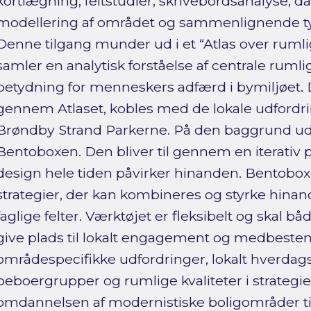
kortlægning, feltstudier, skrivebordsanalyse, dat
modellering af området og sammenlignende ty
Denne tilgang munder ud i et “Atlas over rumli
samler en analytisk forståelse af centrale rum
betydning for menneskers adfærd i bymiljøet.
gennem Atlaset, kobles med de lokale udfordring
Brøndby Strand Parkerne. På den baggrund ud
Bentoboxen. Den bliver til gennem en iterativ 
design hele tiden påvirker hinanden. Bentobox
strategier, der kan kombineres og styrke hinand
faglige felter. Værktøjet er fleksibelt og skal 
give plads til lokalt engagement og medbeste
områdespecifikke udfordringer, lokalt hverdagsl
beboergrupper og rumlige kvaliteter i strategier
omdannelsen af modernistiske boligområder ti