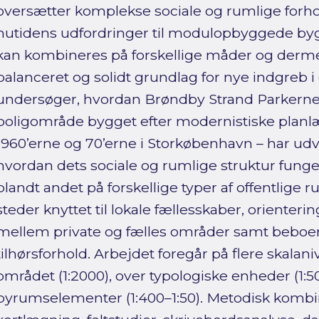
oversætter komplekse sociale og rumlige forho
nutidens udfordringer til modulopbyggede by
kan kombineres på forskellige måder og derme
balanceret og solidt grundlag for nye indgreb i
undersøger, hvordan Brøndby Strand Parkerne –
boligområde bygget efter modernistiske planl
1960’erne og 70’erne i Storkøbenhavn – har udvik
hvordan dets sociale og rumlige struktur funger
blandt andet på forskellige typer af offentlige r
steder knyttet til lokale fællesskaber, orienteri
mellem private og fælles områder samt beboer
tilhørsforhold. Arbejdet foregår på flere skalani
området (1:2000), over typologiske enheder (1:50
byrumselementer (1:400–1:50). Metodisk kombi