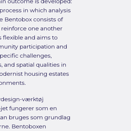
ain outcome is developed:
 process in which analysis
e Bentobox consists of
 reinforce one another
is flexible and aims to
unity participation and
pecific challenges,
 and spatial qualities in
modernist housing estates
ironments.
bydesign-værktøj
øjet fungerer som en
kan bruges som grundlag
erne. Bentoboxen