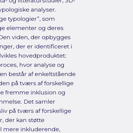
a- og litteraturstudier, 3D-
pologiske analyser.
ge typologier”, som
lige elementer og deres
 Den viden, der opbygges
er, der er identificeret i
vikles hovedproduktet:
proces, hvor analyse og
en består af enkeltstående
en på tværs af forskellige
både fremme inklusion og
mmelse. Det samler
iv på tværs af forskellige
, der kan støtte
l mere inkluderende,