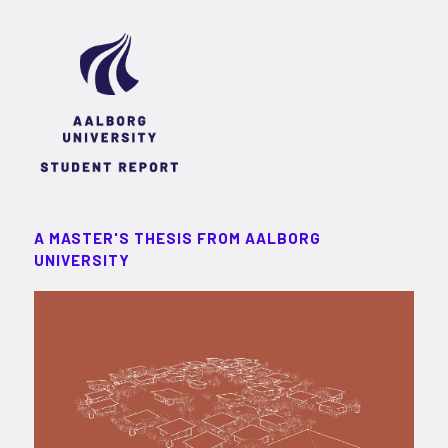
A MASTER'S THESIS FROM AALBORG
UNIVERSITY