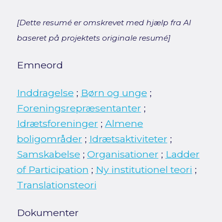
[Dette resumé er omskrevet med hjælp fra AI
baseret på projektets originale resumé]
Emneord
Inddragelse
;
Børn og unge
;
Foreningsrepræsentanter
;
Idrætsforeninger
;
Almene
boligområder
;
Idrætsaktiviteter
;
Samskabelse
;
Organisationer
;
Ladder
of Participation
;
Ny institutionel teori
;
Translationsteori
Dokumenter