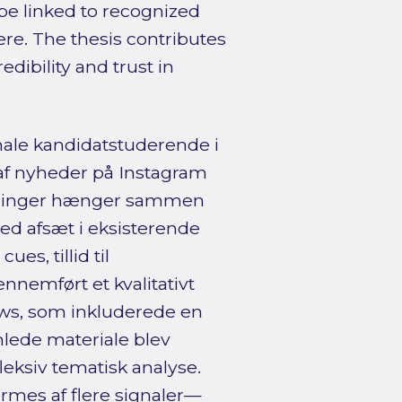
e linked to recognized
re. The thesis contributes
dibility and trust in
nale kandidatstuderende i
af nyheder på Instagram
rderinger hænger sammen
 Med afsæt i eksisterende
es, tillid til
nemført et kvalitativt
ews, som inkluderede en
mlede materiale blev
eksiv tematisk analyse.
rmes af flere signaler—