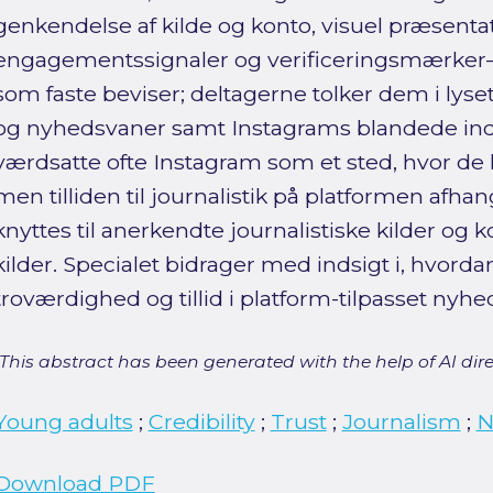
genkendelse af kilde og konto, visuel præsentat
engagementssignaler og verificeringsmærker
som faste beviser; deltagerne tolker dem i lyse
og nyhedsvaner samt Instagrams blandede in
værdsatte ofte Instagram som et sted, hvor de
men tilliden til journalistik på platformen afh
knyttes til anerkendte journalistiske kilder og
kilder. Specialet bidrager med indsigt i, hvor
troværdighed og tillid i platform-tilpasset nyh
[This abstract has been generated with the help of AI direct
Young adults
;
Credibility
;
Trust
;
Journalism
;
N
Download PDF