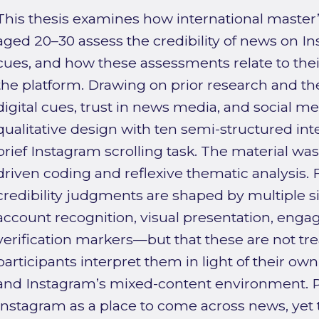
This thesis examines how international master
aged 20–30 assess the credibility of news on I
cues, and how these assessments relate to their
the platform. Drawing on prior research and th
digital cues, trust in news media, and social me
qualitative design with ten semi-structured int
brief Instagram scrolling task. The material wa
driven coding and reflexive thematic analysis.
credibility judgments are shaped by multiple 
account recognition, visual presentation, enga
verification markers—but that these are not tre
participants interpret them in light of their o
and Instagram’s mixed-content environment. Pa
Instagram as a place to come across news, yet t