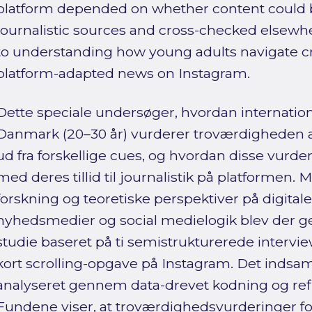
platform depended on whether content could b
journalistic sources and cross-checked elsewhe
to understanding how young adults navigate cre
platform-adapted news on Instagram.
Dette speciale undersøger, hvordan internatio
Danmark (20–30 år) vurderer troværdigheden 
ud fra forskellige cues, og hvordan disse vu
med deres tillid til journalistik på platformen.
forskning og teoretiske perspektiver på digitale cu
nyhedsmedier og social medielogik blev der gen
studie baseret på ti semistrukturerede intervi
kort scrolling-opgave på Instagram. Det indsa
analyseret gennem data-drevet kodning og refl
Fundene viser, at troværdighedsvurderinger fo