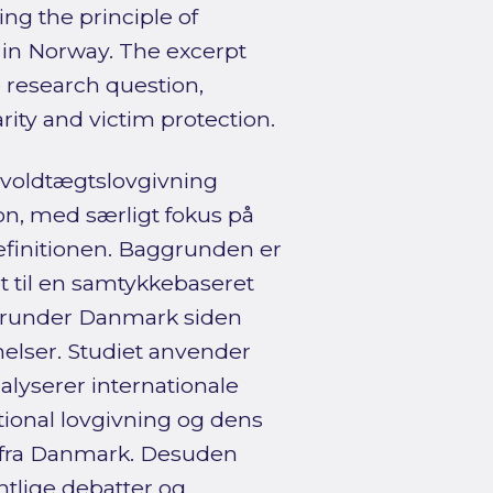
ing the principle of
n in Norway. The excerpt
e research question,
rity and victim protection.
 voldtægtslovgivning
on, med særligt fokus på
finitionen. Baggrunden er
t til en samtykkebaseret
– herunder Danmark siden
elser. Studiet anvender
lyserer internationale
ational lovgivning og dens
r fra Danmark. Desuden
ntlige debatter og