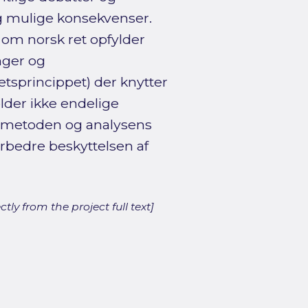
og mulige konsekvenser.
, om norsk ret opfylder
nger og
etsprincippet) der knytter
lder ikke endelige
, metoden og analysens
forbedre beskyttelsen af
ly from the project full text]