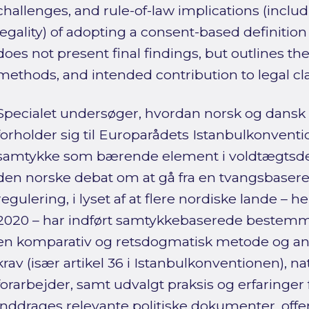
challenges, and rule-of-law implications (includ
legality) of adopting a consent-based definitio
does not present final findings, but outlines th
methods, and intended contribution to legal cla
Specialet undersøger, hvordan norsk og dansk
forholder sig til Europarådets Istanbulkonventi
samtykke som bærende element i voldtægtsde
den norske debat om at gå fra en tvangsbasere
regulering, i lyset af at flere nordiske lande 
2020 – har indført samtykkebaserede bestemm
en komparativ og retsdogmatisk metode og ana
krav (især artikel 36 i Istanbulkonventionen), n
forarbejder, samt udvalgt praksis og erfaringe
inddrages relevante politiske dokumenter, offe