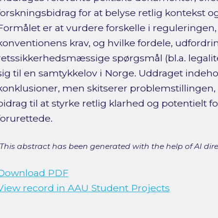
forskningsbidrag for at belyse retlig kontekst 
Formålet er at vurdere forskelle i reguleringen
konventionens krav, og hvilke fordele, udfordri
retssikkerhedsmæssige spørgsmål (bl.a. legalit
sig til en samtykkelov i Norge. Uddraget indeho
konklusioner, men skitserer problemstillingen
bidrag til at styrke retlig klarhed og potentielt 
forurettede.
[This abstract has been generated with the help of AI direct
Download PDF
View record in AAU Student Projects