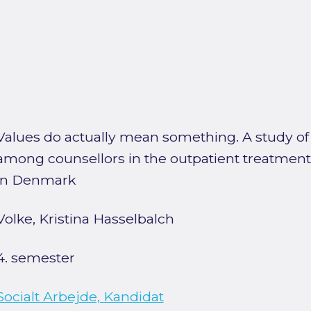
Values do actually mean something. A study o
among counsellors in the outpatient treatment 
in Denmark
Volke, Kristina Hasselbalch
4. semester
Socialt Arbejde, Kandidat