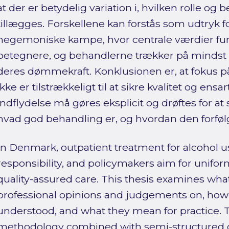
at der er betydelig variation i, hvilken rolle o
tillægges. Forskellene kan forstås som udtryk fo
hegemoniske kampe, hvor centrale værdier fu
betegnere, og behandlerne trækker på mindst fir
deres dømmekraft. Konklusionen er, at fokus på
ikke er tilstrækkeligt til at sikre kvalitet og en
indflydelse må gøres eksplicit og drøftes for at 
hvad god behandling er, og hvordan den forføl
In Denmark, outpatient treatment for alcohol u
responsibility, and policymakers aim for unifo
quality-assured care. This thesis examines what
professional opinions and judgements on, how 
understood, and what they mean for practice. 
methodology combined with semi-structured qu