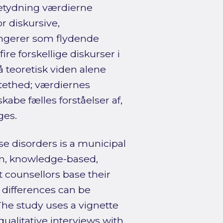
g betydning værdierne
r diskursive,
ngerer som flydende
e forskellige diskurser i
 teoretisk viden alene
sartethed; værdiernes
skabe fælles forståelser af,
ges.
se disorders is a municipal
rm, knowledge-based,
 counsellors base their
differences can be
The study uses a vignette
alitative interviews with