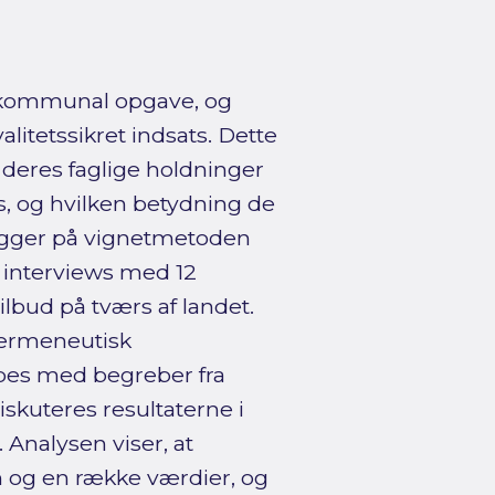
 kommunal opgave, og
alitetssikret indsats. Dette
deres faglige holdninger
s, og hvilken betydning de
bygger på vignetmetoden
 interviews med 12
lbud på tværs af landet.
hermeneutisk
bes med begreber fra
iskuteres resultaterne i
 Analysen viser, at
n og en række værdier, og