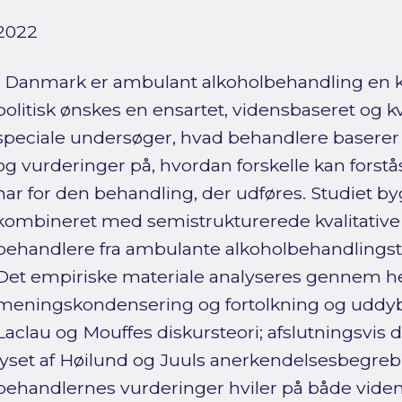
2022
I Danmark er ambulant alkoholbehandling en
politisk ønskes en ensartet, vidensbaseret og kv
speciale undersøger, hvad behandlere baserer 
og vurderinger på, hvordan forskelle kan forstå
har for den behandling, der udføres. Studiet 
kombineret med semistrukturerede kvalitative
behandlere fra ambulante alkoholbehandlingsti
Det empiriske materiale analyseres gennem 
meningskondensering og fortolkning og uddy
Laclau og Mouffes diskursteori; afslutningsvis d
lyset af Høilund og Juuls anerkendelsesbegreb.
behandlernes vurderinger hviler på både vide