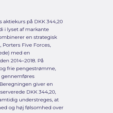
s aktiekurs på DKK 344,20
i i lyset af markante
ombinerer en strategisk
 Porters Five Forces,
kæde) med en
oden 2014–2018. På
r og frie pengestrømme,
r gennemføres
 Beregningen giver en
bserverede DKK 344,20,
samtidig understreges, at
hed og høj følsomhed over