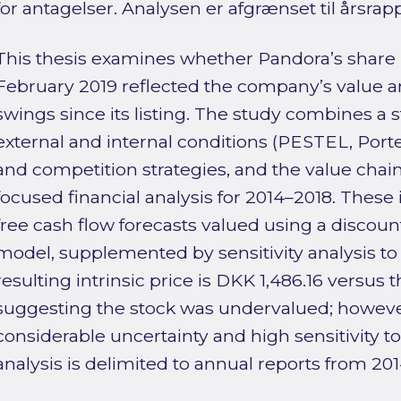
for antagelser. Analysen er afgrænset til årsra
This thesis examines whether Pandora’s share 
February 2019 reflected the company’s value 
swings since its listing. The study combines a 
external and internal conditions (PESTEL, Port
and competition strategies, and the value chain) 
focused financial analysis for 2014–2018. Thes
free cash flow forecasts valued using a discou
model, supplemented by sensitivity analysis to
resulting intrinsic price is DKK 1,486.16 versu
suggesting the stock was undervalued; however
considerable uncertainty and high sensitivity 
analysis is delimited to annual reports from 20