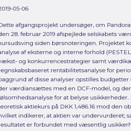
2019-05-06
Dette afgangsprojekt undersøger, om Pandora
den 28. februar 2019 afspejlede selskabets værd
kursudsving siden børsnoteringen. Projektet k
analyse af eksterne og interne forhold (PESTEL,
vækst- og konkurrencestrategier samt værdi
regnskabsbaseret rentabilitetsanalyse for peri
baggrund af disse analyser opstilles budgette
der værdiansættes med en DCF-model, og de
følsomhedsanalyse for at belyse usikkerheder.
teoretisk aktiekurs på DKK 1,486.16 mod den o
hvilket indikerer, at aktien var undervurderet; 
resultatet er forbundet med væsentlig usikker