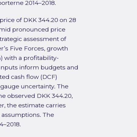
pporterne 2014–2018.
price of DKK 344.20 on 28
amid pronounced price
strategic assessment of
er’s Five Forces, growth
with a profitability-
e inputs inform budgets and
nted cash flow (DCF)
 gauge uncertainty. The
s the observed DKK 344.20,
, the estimate carries
to assumptions. The
14–2018.