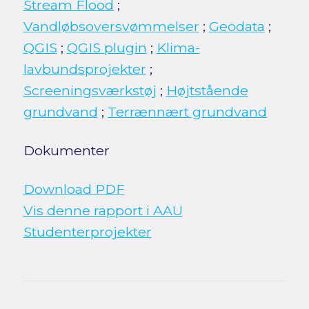
Stream Flood
;
Vandløbsoversvømmelser
;
Geodata
;
QGIS
;
QGIS plugin
;
Klima-
lavbundsprojekter
;
Screeningsværkstøj
;
Højtstående
grundvand
;
Terrænnært grundvand
Dokumenter
Download PDF
Vis denne rapport i AAU
Studenterprojekter