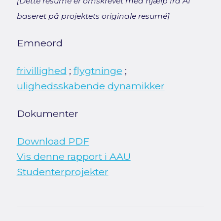
[Dette resumé er omskrevet med hjælp fra AI
baseret på projektets originale resumé]
Emneord
frivillighed
;
flygtninge
;
ulighedsskabende dynamikker
Dokumenter
Download PDF
Vis denne rapport i AAU
Studenterprojekter