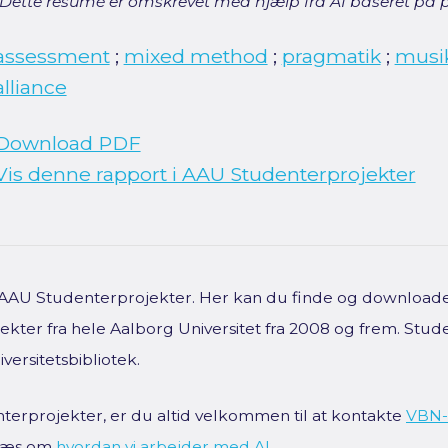
[Dette resumé er omskrevet med hjælp fra AI baseret på p
assessment
;
mixed method
;
pragmatik
;
musik
alliance
Download PDF
Vis denne rapport i AAU Studenterprojekter
f AAU Studenterprojekter. Her kan du finde og downloade 
kter fra hele Aalborg Universitet fra 2008 og frem. Stud
versitetsbibliotek.
terprojekter, er du altid velkommen til at kontakte
VBN-
 Læs om
hvordan vi arbejder med AI
.