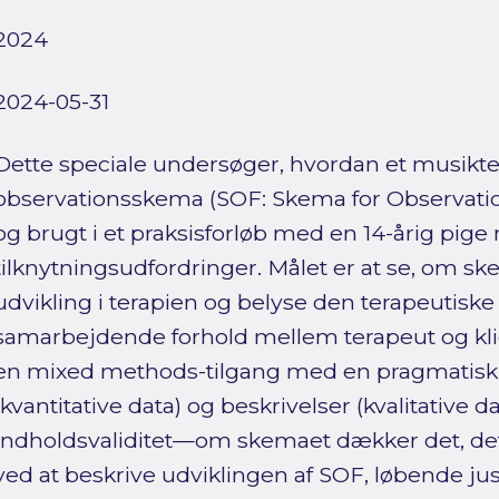
2024
2024-05-31
Dette speciale undersøger, hvordan et musikte
observationsskema (SOF: Skema for Observation
og brugt i et praksisforløb med en 14-årig pig
tilknytningsudfordringer. Målet er at se, om s
udvikling i terapien og belyse den terapeutiske a
samarbejdende forhold mellem terapeut og kli
en mixed methods-tilgang med en pragmatisk 
(kvantitative data) og beskrivelser (kvalitative da
Indholdsvaliditet—om skemaet dækker det, d
ved at beskrive udviklingen af SOF, løbende ju