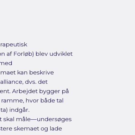
rapeutisk
 af Forløb) blev udviklet
e med
kemaet kan beskrive
lliance, dvs. det
ent. Arbejdet bygger på
ramme, hvor både tal
ta) indgår.
et skal måle—undersøges
stere skemaet og lade