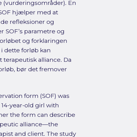
e (vurderingsområder). En
at SOF hjælper med at
åde refleksioner og
er SOF’s parametre og
 forløbet og forklaringen
i dette forløb kan
t terapeutisk alliance. Da
forløb, bør det fremover
ervation form (SOF) was
4-year-old girl with
her the form can describe
apeutic alliance—the
pist and client. The study