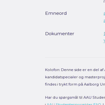
Emneord
Dokumenter
Kolofon: Denne side er en del a
kandidatspecialer og masterproje
findes i trykt form på Aalborg Uni
Har du spørgsmål til AAU Studen
i
AAU Studenterprojekter FAQ
.