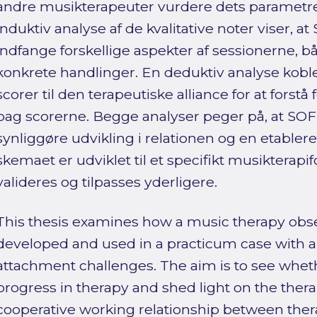
andre musikterapeuter vurdere dets parametr
induktiv analyse af de kvalitative noter viser, 
indfange forskellige aspekter af sessionerne, b
konkrete handlinger. En deduktiv analyse kobl
scorer til den terapeutiske alliance for at forstå
bag scorerne. Begge analyser peger på, at SOF 
synliggøre udvikling i relationen og en etablere
skemaet er udviklet til et specifikt musikterapi
valideres og tilpasses yderligere.
This thesis examines how a music therapy obs
developed and used in a practicum case with a 1
attachment challenges. The aim is to see whet
progress in therapy and shed light on the ther
cooperative working relationship between thera