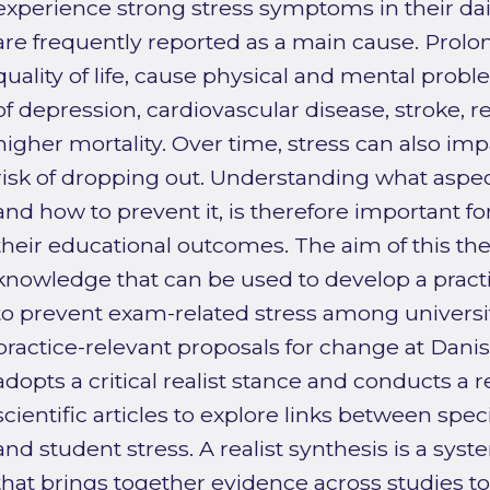
experience strong stress symptoms in their dai
are frequently reported as a main cause. Prol
quality of life, cause physical and mental probl
of depression, cardiovascular disease, stroke, r
higher mortality. Over time, stress can also imp
risk of dropping out. Understanding what aspect
and how to prevent it, is therefore important fo
their educational outcomes. The aim of this the
knowledge that can be used to develop a practi
to prevent exam-related stress among universit
practice-relevant proposals for change at Danis
adopts a critical realist stance and conducts a r
scientific articles to explore links between spec
and student stress. A realist synthesis is a sy
that brings together evidence across studies t