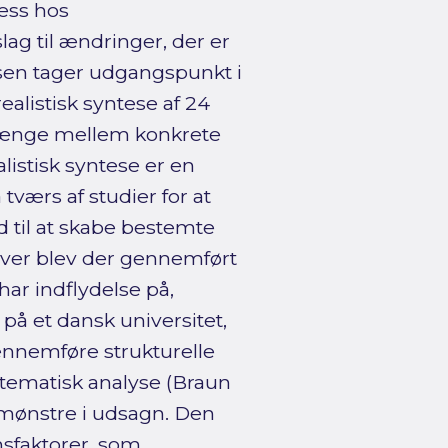
ess hos
ag til ændringer, der er
lsen tager udgangspunkt i
ealistisk syntese af 24
nhænge mellem konkrete
istisk syntese er en
værs af studier for at
d til at skabe bestemte
er blev der gennemført
ar indflydelse på,
å et dansk universitet,
ennemføre strukturelle
tematisk analyse (Braun
e mønstre i udsagn. Den
sfaktorer, som