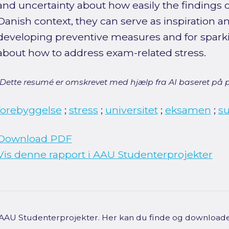
and uncertainty about how easily the findings c
Danish context, they can serve as inspiration an
developing preventive measures and for sparki
about how to address exam-related stress.
[Dette resumé er omskrevet med hjælp fra AI baseret på p
forebyggelse
;
stress
;
universitet
;
eksamen
;
s
Download PDF
Vis denne rapport i AAU Studenterprojekter
f AAU Studenterprojekter. Her kan du finde og downloade 