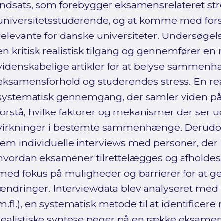
indsats, som forebygger eksamensrelateret str
universitetsstuderende, og at komme med forsl
relevante for danske universiteter. Undersøge
en kritisk realistisk tilgang og gennemfører en r
videnskabelige artikler for at belyse samme
eksamensforhold og studerendes stress. En real
systematisk gennemgang, der samler viden på t
forstå, hvilke faktorer og mekanismer der ser u
virkninger i bestemte sammenhænge. Derudov
fem individuelle interviews med personer, der h
hvordan eksamener tilrettelægges og afholdes p
med fokus på muligheder og barrierer for at g
ændringer. Interviewdata blev analyseret med 
m.fl.), en systematisk metode til at identificer
realistiske syntese peger på en række eksamen