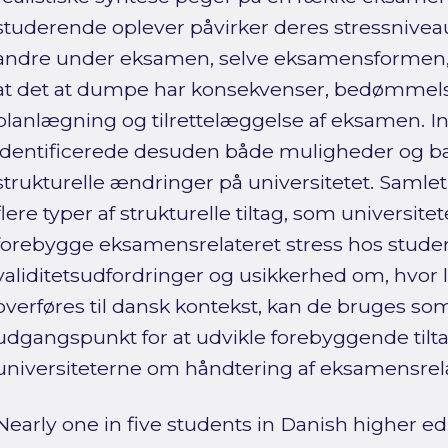
studerende oplever påvirker deres stressniveau
andre under eksamen, selve eksamensformen
at det at dumpe har konsekvenser, bedømmel
planlægning og tilrettelæggelse af eksamen. I
identificerede desuden både muligheder og ba
strukturelle ændringer på universitetet. Samle
flere typer af strukturelle tiltag, som universite
forebygge eksamensrelateret stress hos studer
validitetsudfordringer og usikkerhed om, hvor l
overføres til dansk kontekst, kan de bruges so
udgangspunkt for at udvikle forebyggende tilta
universiteterne om håndtering af eksamensrela
Nearly one in five students in Danish higher ed