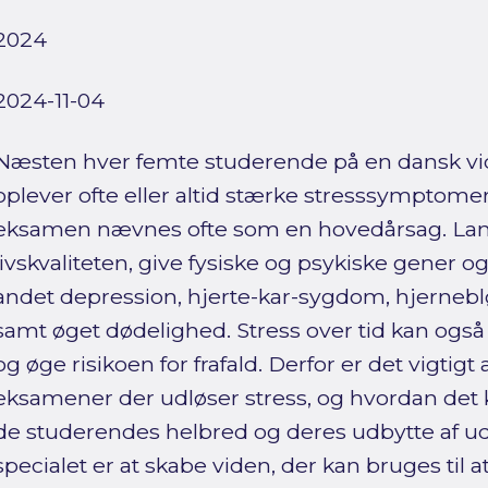
2024
2024-11-04
Næsten hver femte studerende på en dansk v
oplever ofte eller altid stærke stresssymptome
eksamen nævnes ofte som en hovedårsag. Langv
livskvaliteten, give fysiske og psykiske gener og
andet depression, hjerte-kar-sygdom, hjerneb
samt øget dødelighed. Stress over tid kan og
og øge risikoen for frafald. Derfor er det vigtigt 
eksamener der udløser stress, og hvordan det 
de studerendes helbred og deres udbytte af 
specialet er at skabe viden, der kan bruges til 