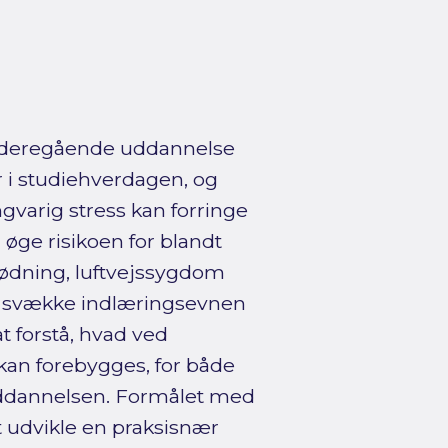
ideregående uddannelse
r i studiehverdagen, og
arig stress kan forringe
 øge risikoen for blandt
lødning, luftvejssygdom
så svække indlæringsevnen
at forstå, hvad ved
kan forebygges, for både
uddannelsen. Formålet med
at udvikle en praksisnær