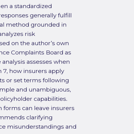
hen a standardized
esponses generally fulfill
legal method grounded in
analyzes risk
ased on the author’s own
rance Complaints Board as
e analysis assesses when
n 7, how insurers apply
s or set terms following
 simple and unambiguous,
licyholder capabilities.
n forms can leave insurers
ommends clarifying
duce misunderstandings and