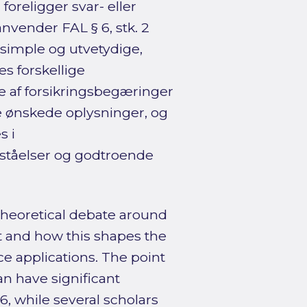
foreligger svar- eller
nvender FAL § 6, stk. 2
simple og utvetydige,
s forskellige
e af forsikringsbegæringer
e ønskede oplysninger, og
s i
rståelser og godtroende
theoretical debate around
t and how this shapes the
e applications. The point
an have significant
, while several scholars