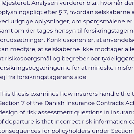
Højesteret. Analysen vurderer bl.a., hvornår der 
oplysningspligt efter § 7, hvordan selskaberne a
ved urigtige oplysninger, om spørgsmålene er 
samt om der tages hensyn til forsikringstagerne
forudsætninger. Konklusionen er, at anvendels
kan medføre, at selskaberne ikke modtager all
at risikospørgsmål og begreber bør tydeliggøre
forsikringsbegæringerne for at mindske misfo
fejl fra forsikringstagerens side.
This thesis examines how insurers handle the 
Section 7 of the Danish Insurance Contracts Ac
design of risk assessment questions in insuranc
of departure is that incorrect risk information c
consequences for policyholders under Section 6