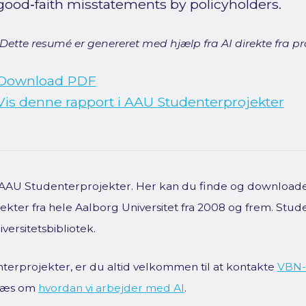
good‑faith misstatements by policyholders.
[Dette resumé er genereret med hjælp fra AI direkte fra pro
Download PDF
Vis denne rapport i AAU Studenterprojekter
f AAU Studenterprojekter. Her kan du finde og downloade 
kter fra hele Aalborg Universitet fra 2008 og frem. Stud
versitetsbibliotek.
terprojekter, er du altid velkommen til at kontakte
VBN-
 Læs om
hvordan vi arbejder med AI
.