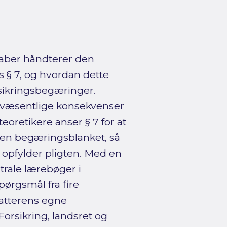
kaber håndterer den
s § 7, og hvordan dette
rsikringsbegæringer.
få væsentlige konsekvenser
teoretikere anser § 7 for at
 en begæringsblanket, så
opfylder pligten. Med en
trale lærebøger i
pørgsmål fra fire
fatterens egne
Forsikring, landsret og