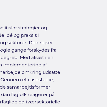
olitiske strategier og
 idé og praksis i
 og sektorer. Den rejser
gle gange forskydes fra
t begreb. Med afsæt i en
an implementering af
samarbejde omkring udsatte
 Gennem et casestudie,
 de samarbejdsformer,
rdan fagfolk reagerer på
ærfaglige og tværsektorielle