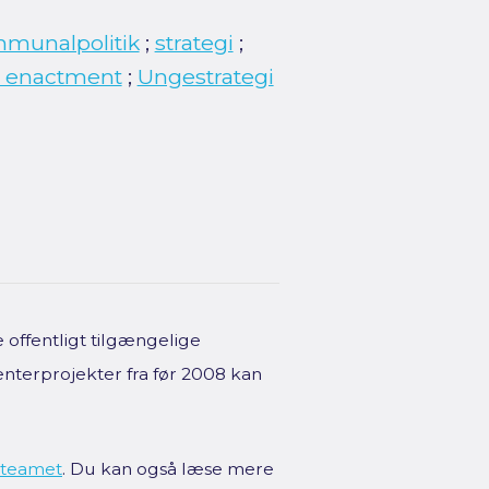
munalpolitik
;
strategi
;
y enactment
;
Ungestrategi
offentligt tilgængelige
enterprojekter fra før 2008 kan
teamet
. Du kan også læse mere