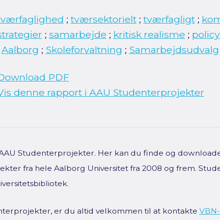
tværfaglighed
;
tværsektorielt
;
tværfagligt
;
kom
strategier
;
samarbejde
;
kritisk realisme
;
polic
;
Aalborg
;
Skoleforvaltning
;
Samarbejdsudvalg
Download PDF
Vis denne rapport i AAU Studenterprojekter
f AAU Studenterprojekter. Her kan du finde og downloade 
kter fra hele Aalborg Universitet fra 2008 og frem. Stud
versitetsbibliotek.
terprojekter, er du altid velkommen til at kontakte
VBN-