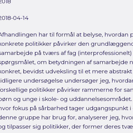
2018
2018-04-14
Afhandlingen har til formål at belyse, hvordan p
konkrete politikker påvirker den grundlæggende
samarbejde på tværs af fag (interprofessionelt)
spørgsmålet, om betydningen af samarbejde no
konkret, bevidst udveksling til et mere abstrak
tidligere undersøgelse undersøger jeg, hvord
forskellige politikker påvirker rammerne for 
børn og unge i skole- og uddannelsesområdet.
hvor fokus på sårbarhed tager udgangspunkt i
denne gruppe har brug for, analyserer jeg, hvo
og tilpasser sig politikker, der former deres tv