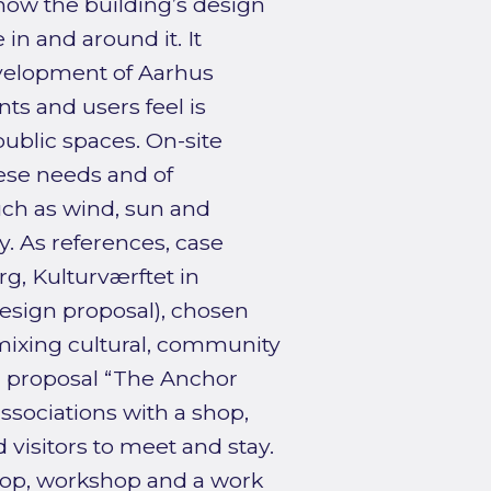
ow the building’s design
n and around it. It
evelopment of Aarhus
s and users feel is
ublic spaces. On-site
ese needs and of
uch as wind, sun and
y. As references, case
g, Kulturværftet in
esign proposal), chosen
(mixing cultural, community
n proposal “The Anchor
ssociations with a shop,
d visitors to meet and stay.
shop, workshop and a work