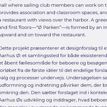
hall where sailing club members can work on the
provides association and classroom spaces, an
a restaurant with views over the harbor. A gre
and first floors—“Ø Parken”—is formed by an inv
upward and on toward the restaurant.
Dette projekt præsenterer et designforslag til 
Aarhus Ø: et samlingssted for både eksisteren
et åbent fællesområde for beboere og besøgen
forløbet fra de første idéer til det endelige forsl
valg og processer undervejs. Undersøgelsen s
udformning og indretning påvirker dem, der b
omkring den. Den sætter forslaget ind i konte
Aarhus Øs udvikling og inddrager, hvad beboer