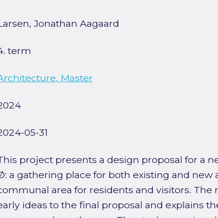
Larsen, Jonathan Aagaard
4. term
Architecture, Master
2024
2024-05-31
This project presents a design proposal for a 
Ø: a gathering place for both existing and new
communal area for residents and visitors. The 
early ideas to the final proposal and explains t