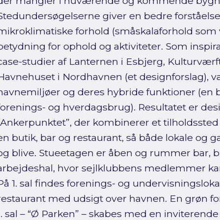
der mangler i nuværende og kommende bygn
Stedundersøgelserne giver en bedre forståelse 
mikroklimatiske forhold (småskalaforhold som v
betydning for ophold og aktiviteter. Som inspi
case-studier af Lanternen i Esbjerg, Kulturværf
Havnehuset i Nordhavnen (et designforslag), val
havnemiljøer og deres hybride funktioner (en bl
forenings- og hverdagsbrug). Resultatet er des
“Ankerpunktet”, der kombinerer et tilholdssted
en butik, bar og restaurant, så både lokale og 
og blive. Stueetagen er åben og rummer bar, b
arbejdeshal, hvor sejlklubbens medlemmer ka
På 1. sal findes forenings- og undervisningslokal
restaurant med udsigt over havnen. En grøn f
1. sal – “Ø Parken” – skabes med en inviterende