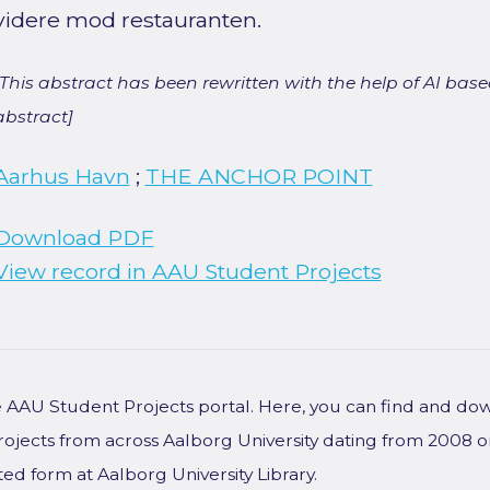
videre mod restauranten.
[This abstract has been rewritten with the help of AI based
abstract]
Aarhus Havn
;
THE ANCHOR POINT
Download PDF
View record in AAU Student Projects
he AAU Student Projects portal. Here, you can find and do
rojects from across Aalborg University dating from 2008 
ted form at Aalborg University Library.