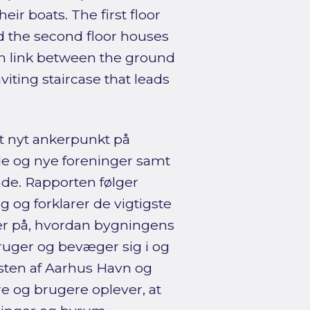
ir boats. The first floor
d the second floor houses
en link between the ground
iting staircase that leads
et nyt ankerpunkt på
de og nye foreninger samt
de. Rapporten følger
ag og forklarer de vigtigste
er på, hvordan bygningens
ruger og bevæger sig i og
ksten af Aarhus Havn og
e og brugere oplever, at