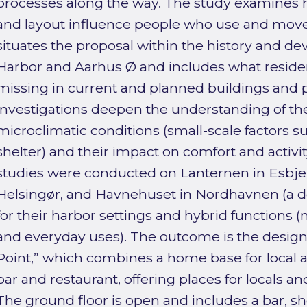
processes along the way. The study examines h
and layout influence people who use and move i
situates the proposal within the history and d
Harbor and Aarhus Ø and includes what resident
missing in current and planned buildings and p
investigations deepen the understanding of th
microclimatic conditions (small-scale factors s
shelter) and their impact on comfort and activit
studies were conducted on Lanternen in Esbjer
Helsingør, and Havnehuset in Nordhavnen (a d
for their harbor settings and hybrid functions 
and everyday uses). The outcome is the desig
Point,” which combines a home base for local a
bar and restaurant, offering places for locals an
The ground floor is open and includes a bar, 