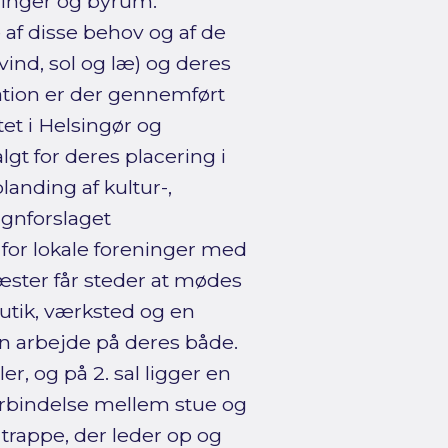
inger og byrum.
af disse behov og af de
ind, sol og læ) og deres
ration er der gennemført
tet i Helsingør og
gt for deres placering i
anding af kultur-,
ignforslaget
 for lokale foreninger med
gæster får steder at mødes
utik, værksted og en
n arbejde på deres både.
er, og på 2. sal ligger en
orbindelse mellem stue og
 trappe, der leder op og