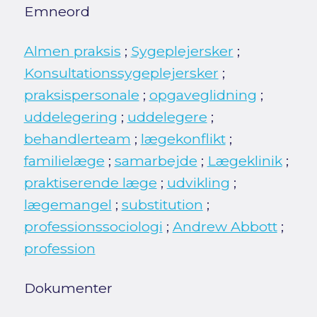
Emneord
Almen praksis
;
Sygeplejersker
;
Konsultationssygeplejersker
;
praksispersonale
;
opgaveglidning
;
uddelegering
;
uddelegere
;
behandlerteam
;
lægekonflikt
;
familielæge
;
samarbejde
;
Lægeklinik
;
praktiserende læge
;
udvikling
;
lægemangel
;
substitution
;
professionssociologi
;
Andrew Abbott
;
profession
Dokumenter