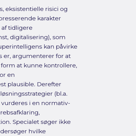
eksistentielle risici og
 presserende karakter
f tidligere
t, digitalisering), som
perintelligens kan påvirke
s er, argumenterer for at
 form at kunne kontrollere,
vor en
t plausible. Derefter
øsningsstrategier (bl.a.
m vurderes i en normativ-
rebsafklaring,
on. Specialet søger ikke
dersøger hvilke