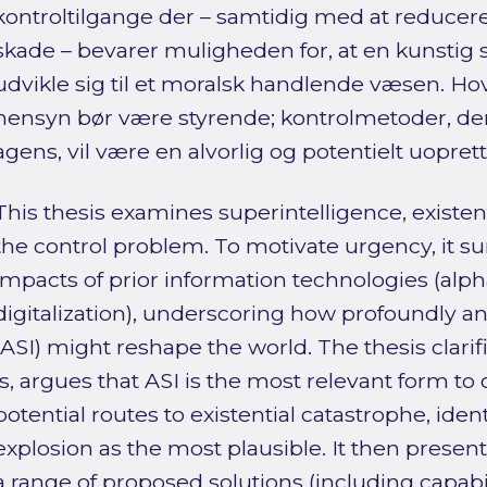
kontroltilgange der – samtidig med at reducere 
skade – bevarer muligheden for, at en kunstig 
udvikle sig til et moralsk handlende væsen. Ho
hensyn bør være styrende; kontrolmetoder, de
agens, vil være en alvorlig og potentielt uoprette
This thesis examines superintelligence, existentia
the control problem. To motivate urgency, it s
impacts of prior information technologies (alph
digitalization), underscoring how profoundly an 
(ASI) might reshape the world. The thesis clari
is, argues that ASI is the most relevant form to
potential routes to existential catastrophe, iden
explosion as the most plausible. It then presen
a range of proposed solutions (including capabi