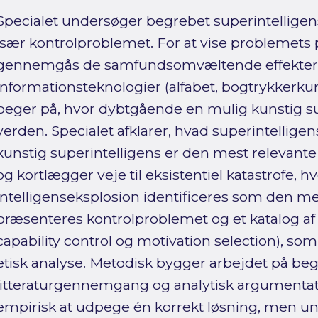
Specialet undersøger begrebet superintelligens, 
især kontrolproblemet. For at vise problemets
gennemgås de samfundsomvæltende effekter a
informationsteknologier (alfabet, bogtrykkerkuns
peger på, hvor dybtgående en mulig kunstig su
verden. Specialet afklarer, hvad superintelligen
kunstig superintelligens er den mest relevante
og kortlægger veje til eksistentiel katastrofe, h
intelligenseksplosion identificeres som den mes
præsenteres kontrolproblemet og et katalog af l
capability control og motivation selection), so
etisk analyse. Metodisk bygger arbejdet på beg
litteraturgennemgang og analytisk argumentati
empirisk at udpege én korrekt løsning, men un