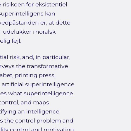
risikoen for eksistentiel
superintelligens kan
vedpåstanden er, at dette
r udelukker moralsk
lig fejl.
l risk, and, in particular,
urveys the transformative
abet, printing press,
artificial superintelligence
fies what superintelligence
 control, and maps
tifying an intelligence
ts the control problem and
lity control and motivation