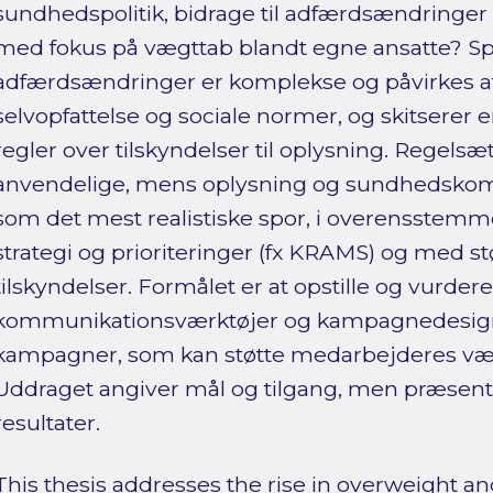
sundhedspolitik, bidrage til adfærdsændringer 
med fokus på vægttab blandt egne ansatte? Spec
adfærdsændringer er komplekse og påvirkes af 
selvopfattelse og sociale normer, og skitserer en
regler over tilskyndelser til oplysning. Regels
anvendelige, mens oplysning og sundhedsk
som det mest realistiske spor, i overensst
strategi og prioriteringer (fx KRAMS) og med st
tilskyndelser. Formålet er at opstille og vurdere
kommunikationsværktøjer og kampagnedesign, 
kampagner, som kan støtte medarbejderes væ
Uddraget angiver mål og tilgang, men præsent
resultater.
This thesis addresses the rise in overweight and