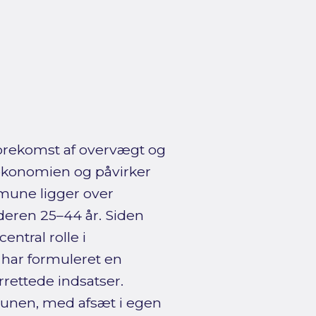
forekomst af overvægt og
søkonomien og påvirker
mune ligger over
lderen 25–44 år. Siden
tral rolle i
ar formuleret en
rrettede indsatser.
unen, med afsæt i egen