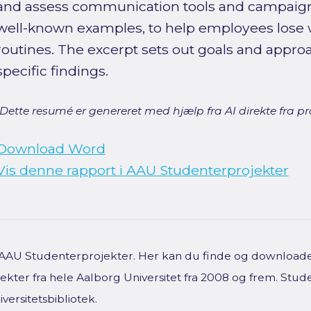
and assess communication tools and campaign
well-known examples, to help employees lose 
routines. The excerpt sets out goals and appro
specific findings.
[Dette resumé er genereret med hjælp fra AI direkte fra pro
Download Word
Vis denne rapport i AAU Studenterprojekter
f AAU Studenterprojekter. Her kan du finde og downloade 
kter fra hele Aalborg Universitet fra 2008 og frem. Stud
versitetsbibliotek.