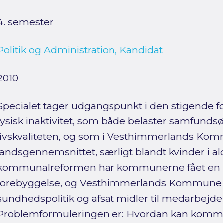
4. semester
Politik og Administration, Kandidat
2010
Specialet tager udgangspunkt i den stigende 
fysisk inaktivitet, som både belaster samfund
livskvaliteten, og som i Vesthimmerlands Kom
landsgennemsnittet, særligt blandt kvinder i a
kommunalreformen har kommunerne fået en cen
forebyggelse, og Vesthimmerlands Kommune h
sundhedspolitik og afsat midler til medarbejde
Problemformuleringen er: Hvordan kan komm