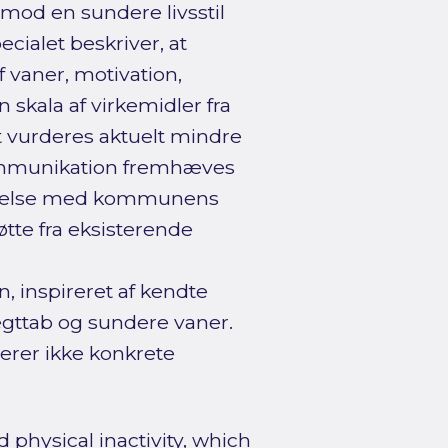
mod en sundere livsstil
ialet beskriver, at
vaner, motivation,
 skala af virkemidler fra
æt vurderes aktuelt mindre
ommunikation fremhæves
emmelse med kommunens
øtte fra eksisterende
inspireret af kendte
gttab og sundere vaner.
erer ikke konkrete
 physical inactivity, which