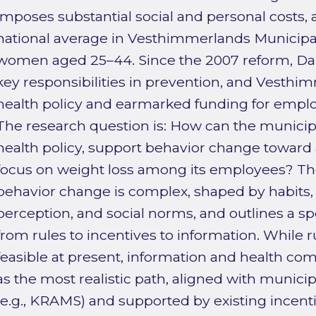
imposes substantial social and personal costs,
national average in Vesthimmerlands Municipal
women aged 25–44. Since the 2007 reform, Dan
key responsibilities in prevention, and Vesth
health policy and earmarked funding for employ
The research question is: How can the municipa
health policy, support behavior change toward a 
focus on weight loss among its employees? The
behavior change is complex, shaped by habits, m
perception, and social norms, and outlines a sp
from rules to incentives to information. While r
feasible at present, information and health co
as the most realistic path, aligned with municipa
(e.g., KRAMS) and supported by existing incenti