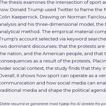
The thesis examines the intersection of sport a
how Donald Trump used Twitter to frame the NF
Colin Kaepernick. Drawing on Norman Fairclough
analysis and his three-dimensional model, the t
analytical method. The empirical material com
Trump’s account selected via keyword searches.
two dominant discourses: that the protests are d
the nation, and the American people, and that 
consequences as a result of the protests. Placi
wider social context, the study finds that they i
Overall, it shows how sport can operate as a ven
communication and how social media can enabl
traditional media and shape the political agend
[Dette resumé er genereret med hjælp fra AI direkte fra pro