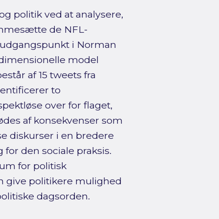
g politik ved at analysere,
rammesætte de NFL-
ed udgangspunkt i Norman
redimensionelle model
tår af 15 tweets fra
ntificerer to
ektløse over for flaget,
mødes af konsekvenser som
se diskurser i en bredere
 for den sociale praksis.
um for politisk
 give politikere mulighed
olitiske dagsorden.