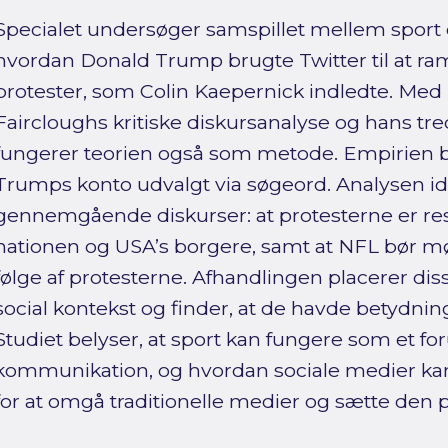
Specialet undersøger samspillet mellem sport o
hvordan Donald Trump brugte Twitter til at 
protester, som Colin Kaepernick indledte. M
Faircloughs kritiske diskursanalyse og hans t
fungerer teorien også som metode. Empirien bes
Trumps konto udvalgt via søgeord. Analysen ide
gennemgående diskurser: at protesterne er resp
nationen og USA’s borgere, samt at NFL bør 
følge af protesterne. Afhandlingen placerer dis
social kontekst og finder, at de havde betydning
Studiet belyser, at sport kan fungere som et for
kommunikation, og hvordan sociale medier kan
for at omgå traditionelle medier og sætte den p