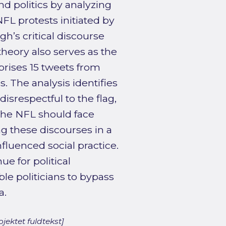
nd politics by analyzing
L protests initiated by
’s critical discourse
heory also serves as the
prises 15 tweets from
 The analysis identifies
isrespectful to the flag,
the NFL should face
ng these discourses in a
nfluenced social practice.
ue for political
e politicians to bypass
a.
jektet fuldtekst]