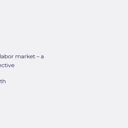
 labor market – a
ective
nth