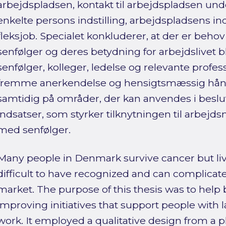
arbejdspladsen, kontakt til arbejdspladsen un
enkelte persons indstilling, arbejdspladsens in
fleksjob. Specialet konkluderer, at der er beho
senfølger og deres betydning for arbejdslivet
senfølger, kolleger, ledelse og relevante profes
fremme anerkendelse og hensigtsmæssig håndt
samtidig på områder, der kan anvendes i besl
indsatser, som styrker tilknytningen til arbejd
med senfølger.
Many people in Denmark survive cancer but live 
difficult to have recognized and can complicat
market. The purpose of this thesis was to help 
improving initiatives that support people with la
work. It employed a qualitative design from a