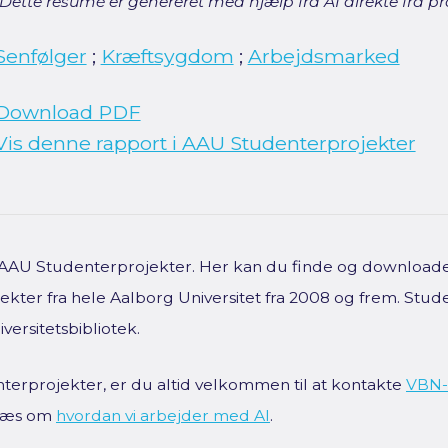
[Dette resumé er genereret med hjælp fra AI direkte fra pro
Senfølger
;
Kræftsygdom
;
Arbejdsmarked
Download PDF
Vis denne rapport i AAU Studenterprojekter
f AAU Studenterprojekter. Her kan du finde og downloade 
kter fra hele Aalborg Universitet fra 2008 og frem. Stud
versitetsbibliotek.
terprojekter, er du altid velkommen til at kontakte
VBN-
 Læs om
hvordan vi arbejder med AI
.