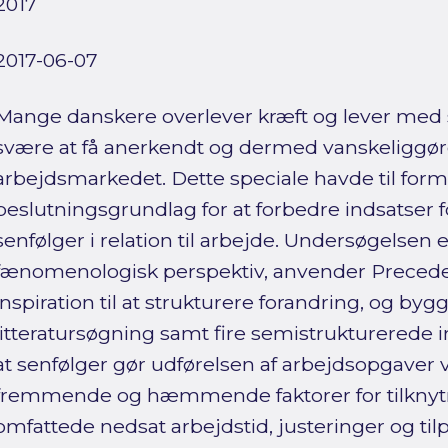
2017
2017-06-07
Mange danskere overlever kræft og lever med 
svære at få anerkendt og dermed vanskeliggøre 
arbejdsmarkedet. Dette speciale havde til formål
beslutningsgrundlag for at forbedre indsatser
senfølger i relation til arbejde. Undersøgelsen er 
fænomenologisk perspektiv, anvender Prece
inspiration til at strukturere forandring, og by
litteratursøgning samt fire semistrukturerede 
at senfølger gør udførelsen af arbejdsopgaver 
fremmende og hæmmende faktorer for tilknytn
omfattede nedsat arbejdstid, justeringer og til