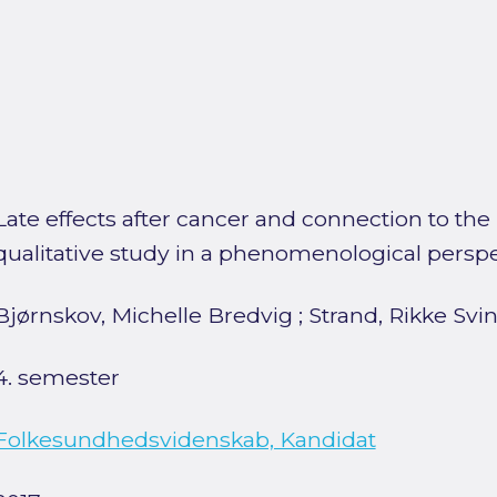
Late effects after cancer and connection to the
qualitative study in a phenomenological persp
Bjørnskov, Michelle Bredvig
;
Strand, Rikke Svi
4. semester
Folkesundhedsvidenskab, Kandidat