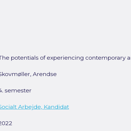
The potentials of experiencing contemporary art 
Skovmøller, Arendse
4. semester
Socialt Arbejde, Kandidat
2022