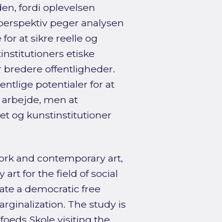
n, fordi oplevelsen
gt perspektiv peger analysen
for at sikre reelle og
nstitutioners etiske
r bredere offentligheder.
tlige potentialer for at
t arbejde, men at
t og kunstinstitutioner
 work and contemporary art,
rt for the field of social
ate a democratic free
arginalization. The study is
foeds Skole visiting the