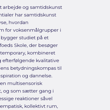
lt arbejde og samtidskunst
tialer har samtidskunst
lyse, hvordan
um for voksenmålgrupper i
k bygger studiet på et
ofoeds Skole, der besøger
ntemporary, kombineret
fterfølgende kvalitative
ndens betydningskompas til
spiration og dannelse.
en multisensorisk
t, og som sætter gang i
ssige reaktioner såvel
 empatisk, kollektivt rum,