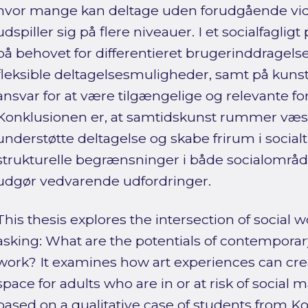
hvor mange kan deltage uden forudgående vide
udspiller sig på flere niveauer. I et socialfagli
på behovet for differentieret brugerinddragelse 
fleksible deltagelsesmuligheder, samt på kunsti
ansvar for at være tilgængelige og relevante fo
Konklusionen er, at samtidskunst rummer væsen
understøtte deltagelse og skabe frirum i social
strukturelle begrænsninger i både socialområde
udgør vedvarende udfordringer.
This thesis explores the intersection of social
asking: What are the potentials of contemporary a
work? It examines how art experiences can cre
space for adults who are in or at risk of social m
based on a qualitative case of students from Ko