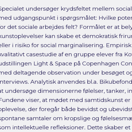
Specialet undersøger krydsfeltet mellem socia
med udgangspunkt i spørgsmålet: Hvilke poten
for det sociale arbejdes felt? Formålet er at be
kunstoplevelser kan skabe et demokratisk frir
eller i risiko for social marginalisering. Empiris
kvalitativt casestudie af en gruppe elever fra K
udstillingen Light & Space på Copenhagen Co
med deltagende observation under besøget og e
interviews. Analytisk anvendes bl.a. Bikubefo
at undersøge dimensionerne følelser, tanker, in
Fundene viser, at mødet med samtidskunst er 
oplevelse, der foregår både bevidst og ubevids
spontane samtaler om kropslige og følelsesmæ
som intellektuelle refleksioner. Dette skaber et