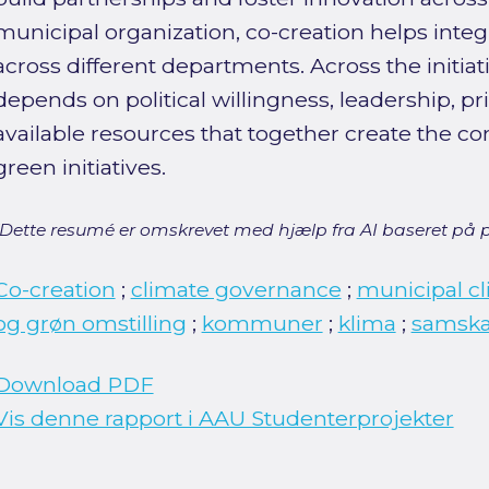
municipal organization, co-creation helps inte
across different departments. Across the initiat
depends on political willingness, leadership, pr
available resources that together create the con
green initiatives.
[Dette resumé er omskrevet med hjælp fra AI baseret på p
Co-creation
;
climate governance
;
municipal cl
og grøn omstilling
;
kommuner
;
klima
;
samska
Download PDF
Vis denne rapport i AAU Studenterprojekter