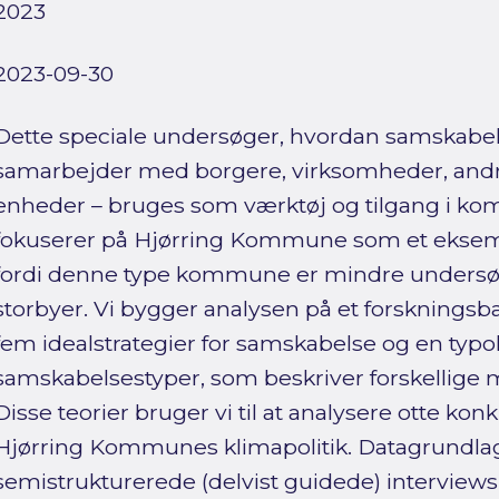
2023
2023-09-30
Dette speciale undersøger, hvordan samskabe
samarbejder med borgere, virksomheder, and
enheder – bruges som værktøj og tilgang i kom
fokuserer på Hjørring Kommune som et ekse
fordi denne type kommune er mindre undersø
storbyer. Vi bygger analysen på et forsknin
fem idealstrategier for samskabelse og en typo
samskabelsestyper, som beskriver forskellige 
Disse teorier bruger vi til at analysere otte ko
Hjørring Kommunes klimapolitik. Datagrundlag
semistrukturerede (delvist guidede) intervi