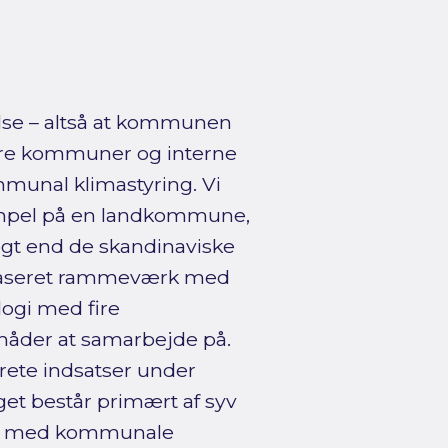
lse – altså at kommunen
re kommuner og interne
munal klimastyring. Vi
mpel på en landkommune,
gt end de skandinaviske
gsbaseret rammeværk med
logi med fire
måder at samarbejde på.
nkrete indsatser under
et består primært af syv
ews med kommunale