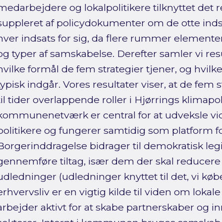
medarbejdere og lokalpolitikere tilknyttet det r
suppleret af policydokumenter om de otte indsa
hver indsats for sig, da flere rummer elementer 
og typer af samskabelse. Derefter samler vi resu
hvilke formål de fem strategier tjener, og hvil
typisk indgår. Vores resultater viser, at de fem st
til tider overlappende roller i Hjørrings klimapol
kommunenetværk er central for at udveksle v
politikere og fungerer samtidig som platform fo
Borgerinddragelse bidrager til demokratisk leg
gennemføre tiltag, især dem der skal reducer
udledninger (udledninger knyttet til det, vi køb
erhvervsliv er en vigtig kilde til viden om lok
arbejder aktivt for at skabe partnerskaber og i