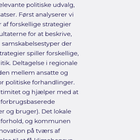
elevante politiske udvalg,
tser. Først analyserer vi
af forskellige strategier
ltaterne for at beskrive,
ke samskabelsestyper der
rategier spiller forskellige,
itik. Deltagelse i regionale
iden mellem ansatte og
r politiske forhandlinger.
itimitet og hjælper med at
e forbrugsbaserede
er og bruger). Det lokale
ale forhold, og kommunen
nnovation på tværs af