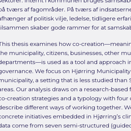
sektorer. Internt i kommunen bruges samskabel
på tværs af fagområder. På tværs af indsatserne
afhænger af politisk vilje, ledelse, tidligere erf
tilsammen skaber gode rammer for at samskabe
This thesis examines how co-creation—meanin
the municipality, citizens, businesses, other mun
departments—is used as a tool and approach in
governance. We focus on Hjørring Municipality 
municipality, a setting that is less studied tha
areas. Our analysis draws on a research-based 
co-creation strategies and a typology with four 
describe different ways of working together. W
concrete initiatives embedded in Hjørring’s cli
data come from seven semi-structured (guided