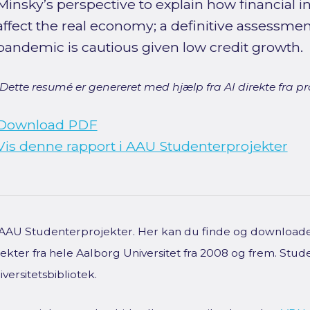
Minsky’s perspective to explain how financial in
affect the real economy; a definitive assessment
pandemic is cautious given low credit growth.
[Dette resumé er genereret med hjælp fra AI direkte fra pro
Download PDF
Vis denne rapport i AAU Studenterprojekter
f AAU Studenterprojekter. Her kan du finde og downloade 
kter fra hele Aalborg Universitet fra 2008 og frem. Stud
versitetsbibliotek.