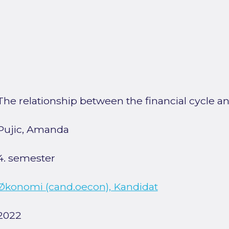
The relationship between the financial cycle a
Pujic, Amanda
4. semester
Økonomi (cand.oecon), Kandidat
2022