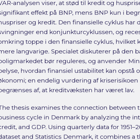
VAR-analysen viser, at stød til kredit og huspris
signifikant effekt på BNP, mens BNP kun i be
huspriser og kredit. Den finansielle cyklus ha
svingninger end konjunkturcyklussen, og rece
omkring toppe i den finansielle cyklus, hvilket
mere langvarige. Specialet diskuterer på den
boligmarkedet bør reguleres, og anvender Minsk
belyse, hvordan finansiel ustabilitet kan opstå 
økonomi; en endelig vurdering af kriserisiko
begrænses af, at kreditvæksten har været lav.
The thesis examines the connection between th
business cycle in Denmark by analyzing the int
credit, and GDP. Using quarterly data for 1951
dataset and Statistics Denmark, it combines a t