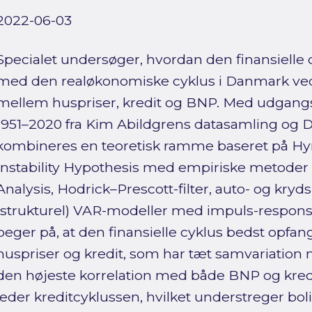
2022-06-03
Specialet undersøger, hvordan den finansiel
med den realøkonomiske cyklus i Danmark ved 
mellem huspriser, kredit og BNP. Med udgangsp
1951–2020 fra Kim Abildgrens datasamling og D
kombineres en teoretisk ramme baseret på Hy
Instability Hypothesis med empiriske metode
Analysis, Hodrick–Prescott-filter, auto- og kryd
(strukturel) VAR-modeller med impuls-respons-
peger på, at den finansielle cyklus bedst opfang
huspriser og kredit, som har tæt samvariation
den højeste korrelation med både BNP og kred
leder kreditcyklussen, hvilket understreger bol