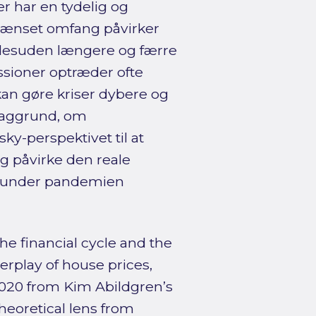
er har en tydelig og
grænset omfang påvirker
r desuden længere og færre
ssioner optræder ofte
 kan gøre kriser dybere og
 baggrund, om
y-perspektivet til at
og påvirke den reale
en under pandemien
e financial cycle and the
erplay of house prices,
–2020 from Kim Abildgren’s
heoretical lens from