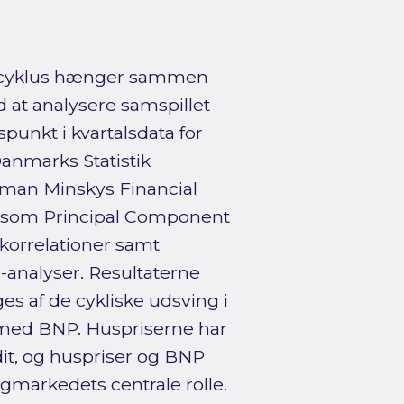
le cyklus hænger sammen
at analysere samspillet
unkt i kvartalsdata for
anmarks Statistik
man Minskys Financial
r som Principal Component
skorrelationer samt
analyser. Resultaterne
es af de cykliske udsving i
 med BNP. Huspriserne har
it, og huspriser og BNP
igmarkedets centrale rolle.