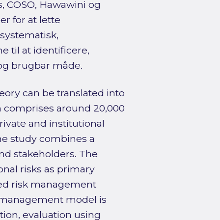
s, COSO, Hawawini og
r for at lette
 systematisk,
til at identificere,
 og brugbar måde.
ory can be translated into
ich comprises around 20,000
vate and institutional
the study combines a
and stakeholders. The
nal risks as primary
ured risk management
isk management model is
ation, evaluation using