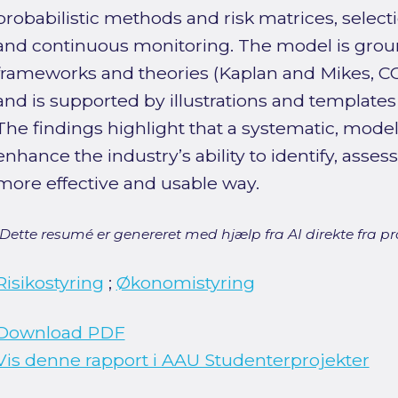
probabilistic methods and risk matrices, selecti
and continuous monitoring. The model is grou
frameworks and theories (Kaplan and Mikes, CO
and is supported by illustrations and templates
The findings highlight that a systematic, mod
enhance the industry’s ability to identify, asses
more effective and usable way.
[Dette resumé er genereret med hjælp fra AI direkte fra pro
Risikostyring
;
Økonomistyring
Download PDF
Vis denne rapport i AAU Studenterprojekter