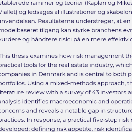
etablerede rammer og teorier (Kaplan og Mike
Viallet) og ledsages af illustrationer og skabelone
anvendelsen. Resultaterne understreger, at en
modelbaseret tilgang kan styrke branchens evne 
vurdere og håndtere risici på en mere effektiv
This thesis examines how risk management the
practical tools for the real estate industry, wh
companies in Denmark and is central to both pri
portfolios. Using a mixed-methods approach, 
literature review with a survey of 43 investors 
analysis identifies macroeconomic and operatio
concerns and reveals a notable gap in struct
practices. In response, a practical five-step r
developed: defining risk appetite, risk identific