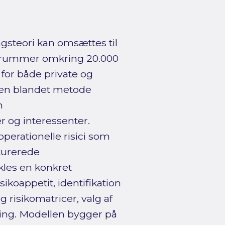
ngsteori kan omsættes til
m rummer omkring 20.000
 for både private og
i en blandet metode
n
 og interessenter.
erationelle risici som
turerede
kles en konkret
sikoappetit, identifikation
g risikomatricer, valg af
ing. Modellen bygger på