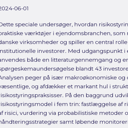
2024-06-01
Dette speciale undersøger, hvordan risikostyri
praktiske værktøjer i ejendomsbranchen, so
danske virksomheder og spiller en central rolle
institutionelle investorer. Med udgangspunkt 
anvendes både en litteraturgennemgang og e
spørgeskemaundersøgelse blandt 43 investorer
Analysen peger på især makroøkonomiske og op
væsentlige, og afdækker et markant hul i struk
risikostyringspraksisser. På den baggrund udvi
risikostyringsmodel i fem trin: fastlæggelse af ri
af risici, vurdering via probabilistiske metoder o
håndteringsstrategier samt løbende monitorer