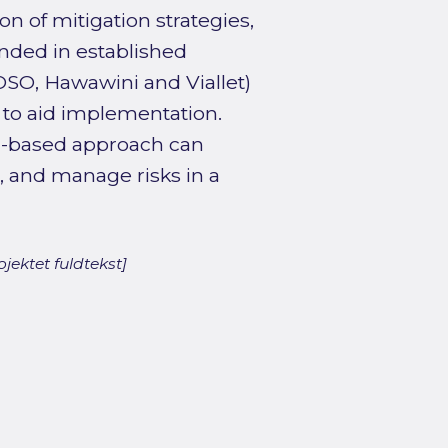
on of mitigation strategies,
nded in established
SO, Hawawini and Viallet)
 to aid implementation.
el-based approach can
s, and manage risks in a
jektet fuldtekst]