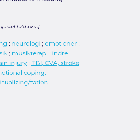
jektet fuldtekst]
ing
;
neurologi
;
emotioner
;
ik
;
musikterapi
;
indre
in injury
;
TBI, CVA, stroke
otional coping,
isualizing/zation