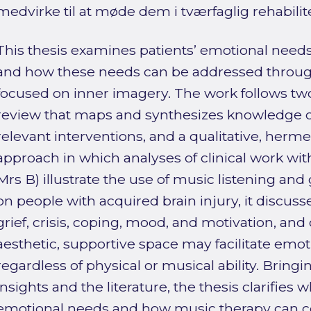
medvirke til at møde dem i tværfaglig rehabilit
This thesis examines patients’ emotional needs
and how these needs can be addressed throug
focused on inner imagery. The work follows two 
review that maps and synthesizes knowledge 
relevant interventions, and a qualitative, herm
approach in which analyses of clinical work wit
Mrs B) illustrate the use of music listening an
on people with acquired brain injury, it discuss
grief, crisis, coping, mood, and motivation, an
aesthetic, supportive space may facilitate emo
regardless of physical or musical ability. Bring
insights and the literature, the thesis clarifies
emotional needs and how music therapy can c