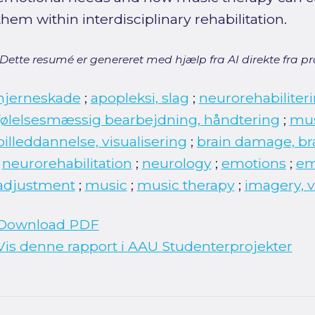
them within interdisciplinary rehabilitation.
[Dette resumé er genereret med hjælp fra AI direkte fra pro
hjerneskade
;
apopleksi, slag
;
neurorehabiliter
følelsesmæssig bearbejdning, håndtering
;
mus
billeddannelse, visualisering
;
brain damage, bra
;
neurorehabilitation
;
neurology
;
emotions
;
em
adjustment
;
music
;
music therapy
;
imagery, v
Download PDF
Vis denne rapport i AAU Studenterprojekter