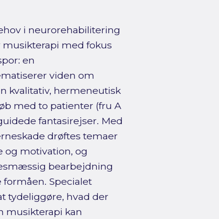
hov i neurorehabilitering
 musikterapi med fokus
spor: en
ematiserer viden om
 kvalitativ, hermeneutisk
løb med to patienter (fru A
 guidede fantasirejser. Med
rneskade drøftes temaer
e og motivation, og
elsesmæssig bearbejdning
 formåen. Specialet
 at tydeliggøre, hvad der
n musikterapi kan