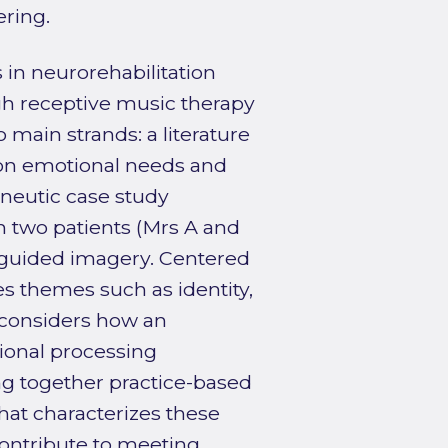
ering.
 in neurorehabilitation
h receptive music therapy
main strands: a literature
on emotional needs and
eneutic case study
h two patients (Mrs A and
d guided imagery. Centered
es themes such as identity,
d considers how an
tional processing
ing together practice-based
 what characterizes these
ontribute to meeting