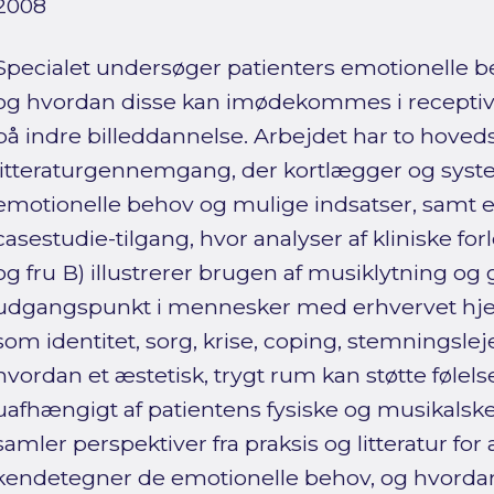
2008
Specialet undersøger patienters emotionelle be
og hvordan disse kan imødekommes i receptiv
på indre billeddannelse. Arbejdet har to hoved
litteraturgennemgang, der kortlægger og syst
emotionelle behov og mulige indsatser, samt en
casestudie-tilgang, hvor analyser af kliniske for
og fru B) illustrerer brugen af musiklytning og
udgangspunkt i mennesker med erhvervet hje
som identitet, sorg, krise, coping, stemningslej
hvordan et æstetisk, trygt rum kan støtte føl
uafhængigt af patientens fysiske og musikalske
samler perspektiver fra praksis og litteratur for
kendetegner de emotionelle behov, og hvorda